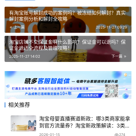
有淘宝账号解封成功的案例吗？被冻结如何解封？真实
解封案例分析和解封全攻略
上一篇
2025-11-27 09:29
淘宝店铺不交保证金有什么影响？保证金可以退吗？保
证金退还全流程及管理攻略！
2025-11-27 14:02
下一篇
相关推荐
淘宝母婴直播赛道新政：哪3类商家能拿
到官方流量券？淘宝新政策解读：3类商
家可拿官方流量券+运营指南！
2026-01-15
274