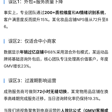
误区1：外包=服务质量下降
事实上，专业团队通过
200+质检维度
和
AI情绪识别系统
，
客户满意度反而提升15%。某化妆品店铺NPS值从72升至8
6。
误区2：仅适合中小商家
数据显示
年销过亿店铺
中68%采用混合外包模式，某运动品
牌将基础咨询外包后，核心团队专注处理高价值客户，年度
GMV增长23%。
误区3：过渡期影响运营
成熟服务商可做到
72小时无缝切换
，某宠物用品店铺在换
季高峰期完成服务迁移，当日咨询转化率仍保持19.3%。
当我们将视角聚焦到电商运营的
人效比公式（GMV/客服成