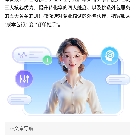
三大核心优势、提升转化率的四大维度、以及挑选外包服务
的五大黄金准则！教你选对专业靠谱的外包伙伴，把客服从 
“成本包袱” 变 “订单推手”。
文章导航