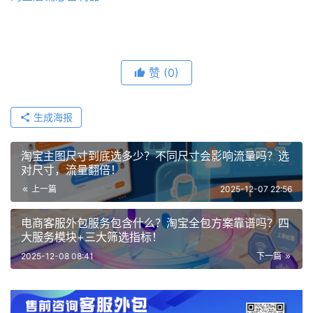
赞
(0)
生成海报
淘宝主图尺寸到底选多少？不同尺寸会影响流量吗？选
对尺寸，流量翻倍！
上一篇
2025-12-07 22:56
电商客服外包服务包含什么？淘宝全包方案靠谱吗？四
大服务模块+三大筛选指标！
2025-12-08 08:41
下一篇