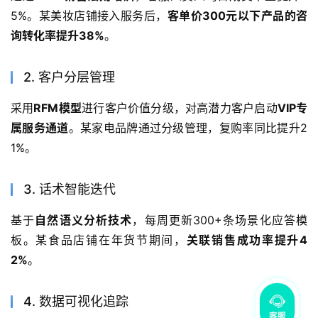
5%。某美妆店铺接入服务后，
客单价300元以下产品的咨
询转化率提升38%
。
2. 客户分层管理
采用
RFM模型
进行客户价值分级，对高潜力客户启动
VIP专
属服务通道
。某家电品牌通过分级管理，复购率同比提升2
1%。
3. 话术智能迭代
基于
自然语义分析技术
，每周更新300+条场景化应答模
板。某食品店铺在年货节期间，
关联销售成功率提升4
2%
。
4. 数据可视化追踪