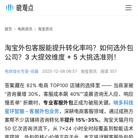
首页
电商资讯
淘宝资讯
淘宝外包客服能提升转化率吗？如何选外包
公司？3 大提效维度 + 5 大挑选准则！
电商增长专家-佳馨
2025-12-08 06:57
淘宝资讯
阅读 357
答案藏在 82% 电商 TOP100 店铺的选择里 —— 当商家被 
“咨询量增 30%，客服成本飙 40%”“凌晨咨询无人应、响应
慢丢单” 折磨时，
专业客服外包
正成为破局关键。
晓多科技
星环智服 – 客服外包业务
，深耕电商客服领域，通过成熟方
案帮不少店铺将咨询转化率
提升 15%-35%
。淘宝天猫月均 
50 亿次咨询洪流下，从 7×24 小时全时段覆盖到智能话术
库提效，外包的核心价值正在于此。本文将详解客服外包的