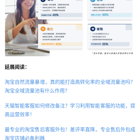
延展阅读：
淘宝自然流量暴增，真的能打造高转化率的全域流量池吗？
淘宝全域流量池有什么作用？
天猫智能客服如何修改备注？学习利用智能客服的功能，提
高运营效率！
最专业的淘宝售后客服外包！差评率直降，专业售后外包成
淘宝店铺必备利器