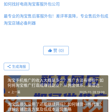
如何找好电商淘宝客服外包公司
最专业的淘宝售后客服外包！差评率直降，专业售后外包成
淘宝店铺必备利器
赞
(0)
生成海报
淘宝手机推广的收入大概是多少？推广方法有哪些？如
何将淘宝推广打造成赚钱副业？从佣金体系、渠道选择
到流量获取的全链路策略解析
上一篇
2025-11-28 19:39
淘宝店很久没用了还能继续开吗？如何铺货一件代发？
详解店铺激活方案及低成本运营策略