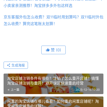
小卖家亲测推荐！淘宝拼多多外包这样选
京东客服外包怎么收费？双11临时用划算吗？双11临时外包
怎么收费？算完这笔账太划算！
赞
(0)
生成海报
淘宝店铺注销条件有哪些？注销了怎么重开店铺？搞懂
淘宝店铺注销与重开！避开误区快速重启经营
上一篇
2025-12-15 10:20
闲置的淘宝店铺在哪儿查看？如何重启闲置店铺呢？淘
宝闲置店铺重启详解！