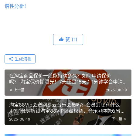
谱性分析！
赞
(1)
生成海报
在淘宝商品保价一般能持续多久？如何申请保价
呢？ 淘宝保价期曝光！7天还是15天？1分钟学会申请
补差，别让差价白白溜走！
上一篇
2025-08-19
淘宝88Vip会送网易云音乐会员吗？会员到底有什么
用？1分钟解锁淘宝88VIP隐藏权益，音乐+购物双省攻
略！
2025-08-19
下一篇