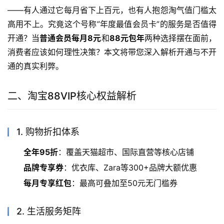
——有人通过它每月省下上百元，也有人抱怨淘气值门槛太
高用不上。究竟这个号称”年度最值会员卡”的服务是否值得
开通？当
普通会员每月8元
和
88元包年
两种选择摆在面前，
消费者应该如何理性决策？本文将带您深入解析开通与不开
通的真实利弊。
二、淘宝88VIP核心权益解析
1. 购物折扣体系
全年95折
：覆盖天猫超市、国际直营等核心店铺
品牌专享券
：优衣库、Zara等300+品牌大额优惠
每月专享红包
：最高可叠加至50元无门槛券
2. 生活服务矩阵