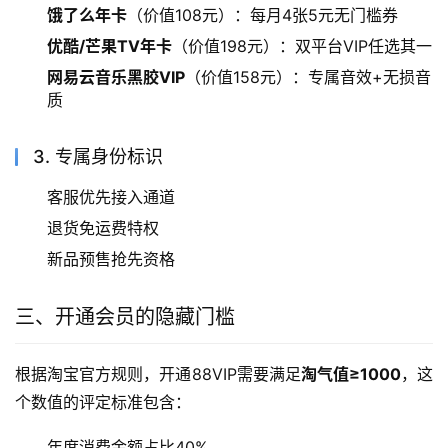
饿了么年卡
（价值108元）：每月4张5元无门槛券
优酷/芒果TV年卡
（价值198元）：双平台VIP任选其一
网易云音乐黑胶VIP
（价值158元）：专属音效+无损音
质
3. 专属身份标识
客服优先接入通道
退货免运费特权
新品预售抢先资格
三、开通会员的隐藏门槛
根据淘宝官方规则，开通88VIP需要满足
淘气值≥1000
，这
个数值的评定标准包含：
年度消费金额占比40%