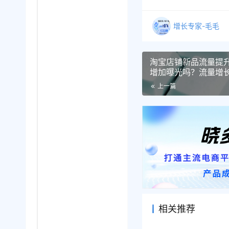
增长专家-毛毛
淘宝店铺新品流量提
增加曝光吗？流量增长
小时实操指南！
上一篇
相关推荐