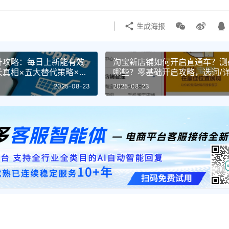
生成海报
升攻略：每日上新能有效
淘宝新店铺如何开启直通车？测
真相×五大替代策略×72
哪些？零基础开启攻略，选词/详
略全解析，引爆流量精准！
2025-08-23
2025-08-23