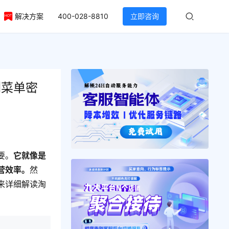
解决方案
400-028-8810
立即咨询
侧菜单密
要。
它就像是
营效率。
然
来详细解读淘