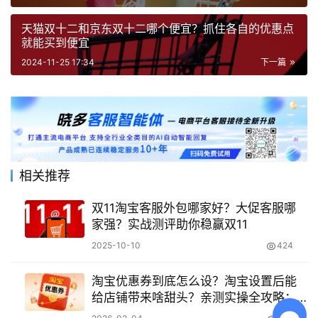
天猫双十二和京东双十二哪个便宜？抓住各自的优惠点
就能买到便宜
2024-11-25 17:34
下一篇
相关推荐
双11淘宝客服外包哪家好？大促客服哪
家强？实战测评助你稳赢双11
2025-10-10
424
淘宝优惠券到底怎么设？淘宝设置后能
给店铺带来啥甜头？亲测实操全攻略：3
分钟学会高效设券，提升30%转化率与