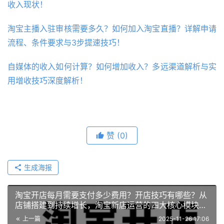
收入现状！
淘宝主播入驻审核需要多久？如何加入淘宝直播？详解申请
流程、条件要求与3步提速技巧！
自媒体的收入如何计算？如何增加收入？多远渠道解析与实
用增收技巧深度解析！
赞
(0)
生成海报
淘宝开店每月需要支付多少费用？开店技巧有哪些？从
店铺搭建到持续增长，淘宝新店运营的四大核心模块与
实战进阶路径
上一篇
2025-11-26 17:06