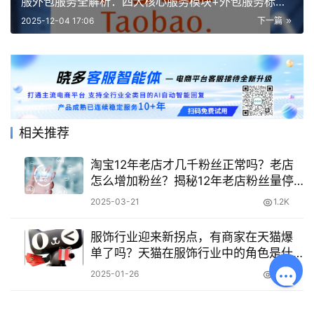
服外包服务全解析：四大核心服务模块+外包服务标准
流程！
2025-12-04 17:06
下一篇
相关推荐
淘宝12年老店才几千粉丝正常吗？老店
怎么增加粉丝？揭秘12年老店粉丝量停
滞的三大真相
2025-03-21
1.2K
服饰行业迎来新拐点，有商家在天猫爆
单了吗？天猫在服饰行业中的角色是什
么？
2025-01-26
1.2K