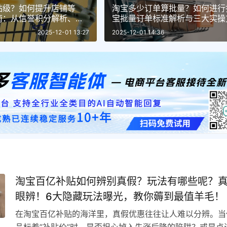
钻级？如何提升店铺等
淘宝多少订单算批量？如何进行
南：从信誉积分解析、平
宝批量订单标准解析与三大实操
诚度提升的完整升级路径
合并、淘宝助理与多账号操作
2025-12-01 13:27
2025-12-01 14:36
淘宝百亿补贴如何辨别真假？玩法有哪些呢？
眼辨！6大隐藏玩法曝光，教你薅到最值羊毛！
在淘宝百亿补贴的海洋里，真假优惠往往让人难以分辨。当