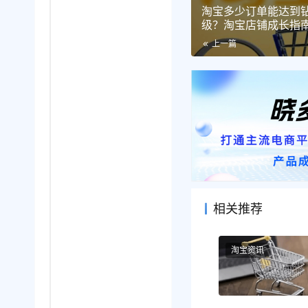
淘宝多少订单能达到
级？淘宝店铺成长指
台规则遵守到客户忠
上一篇
相关推荐
淘宝资讯