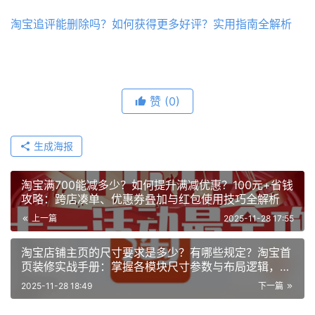
淘宝追评能删除吗？如何获得更多好评？实用指南全解析
赞
(0)
生成海报
淘宝满700能减多少？如何提升满减优惠？100元+省钱
攻略：跨店凑单、优惠券叠加与红包使用技巧全解析
上一篇
2025-11-28 17:55
淘宝店铺主页的尺寸要求是多少？有哪些规定？淘宝首
页装修实战手册：掌握各模块尺寸参数与布局逻辑，快
速打造合规且高点击率的店铺门面
2025-11-28 18:49
下一篇