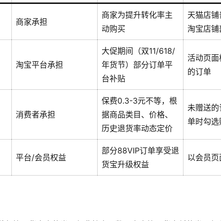
商家为提升转化率主
天猫店铺
商家承担
动购买
淘宝店铺
大促期间（双11/618/
活动页面
淘宝平台承担
年货节）部分订单平
的订单
台补贴
保费0.3-3元不等，根
未赠送的
消费者承担
据商品类目、价格、
单时勾选
历史退货率动态定价
部分88VIP订单享受退
平台/会员权益
以会员页
货宝升级权益