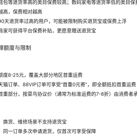
鞋包等退货率高的类目保费较高；数码家电等退货率低的类目保
越高，保费相对越高
90天退货率过高的用户，可能被限制购买退货宝或保费上浮
商家可获得平台保费补贴，更愿意赠送退货宝
障额度与限制
额度8-25元，覆盖大部分地区首重运费
天猫订单、88VIP订单可享受”首重0元寄”，即全额抵扣首重运费
首重部分，按菜鸟协议价（通常为标准运费的7-8折）由消费者
：换货、维修场景不支持退货宝
：同一订单多次申请退货，仅首次可享受保障