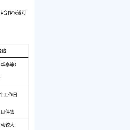
非合作快递可
费险
、华泰等）
赔
7个工作日
类目停售
波动较大