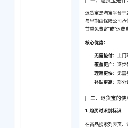
一、退货宝是什
退货宝是淘宝平台于
与早期由保险公司承
首重免费寄”或”运
核心优势：
无需垫付
：上门
覆盖更广
：逐步
理赔更快
：无需
补贴更高
：部分
二、退货宝的使
1. 购买时识别标识
在商品搜索列表页、