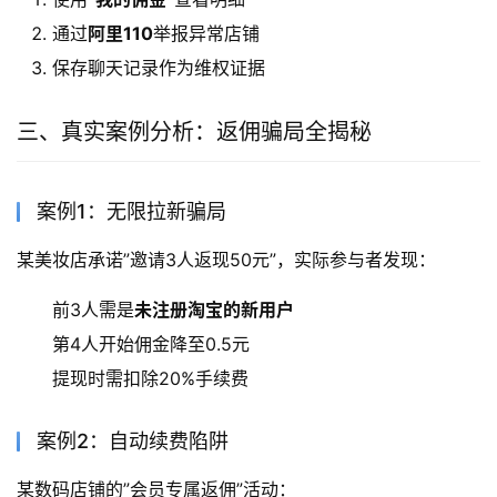
通过
阿里110
举报异常店铺
保存聊天记录作为维权证据
三、真实案例分析：返佣骗局全揭秘
案例1：无限拉新骗局
某美妆店承诺”邀请3人返现50元”，实际参与者发现：
前3人需是
未注册淘宝的新用户
第4人开始佣金降至0.5元
提现时需扣除20%手续费
案例2：自动续费陷阱
某数码店铺的”会员专属返佣”活动：