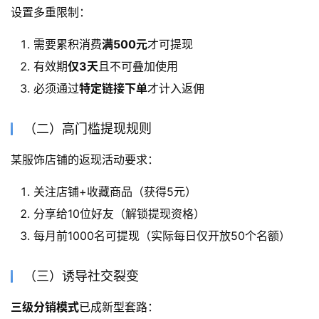
设置多重限制：
需要累积消费
满500元
才可提现
有效期
仅3天
且不可叠加使用
必须通过
特定链接下单
才计入返佣
（二）高门槛提现规则
某服饰店铺的返现活动要求：
关注店铺+收藏商品（获得5元）
分享给10位好友（解锁提现资格）
每月前1000名可提现（实际每日仅开放50个名额）
（三）诱导社交裂变
三级分销模式
已成新型套路：