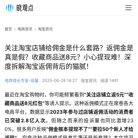
首页
电商资讯
淘宝资讯
关注淘宝店铺给佣金是什么套路？返佣金是
真是假？收藏商品送8元？小心提现难！深
度拆解淘宝返佣背后的猫腻！
电商增长专家-佳馨
2025-06-28 14:27
淘宝资讯
阅读 1491
最近在淘宝购物时，你可能频繁看到
“关注店铺立返5元””收
藏商品送8元红包”
等诱人提示。这种返佣模式正在席卷各大
电商平台，数据显示
2023年参与过店铺返佣活动的消费者
已突破2.8亿人次
。但随之而来的投诉量也同比激增23
0%，很多用户反映
“佣金根本提现不了””要拉50个新人才给
返现”
。究竟这种返佣模式是真实惠还是新套路？本文将深