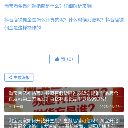
淘宝淘金币问题指南是什么？详细解析来啦!
抖音店铺佣金是怎么计算的呢？什么时候到账呢？抖音店铺
佣金是这样操作的！
赞
(0)
生成海报
淘宝百亿补贴官方频道有假货吗？发货方是谁？品牌仓
直发vs第三方混发？百亿补贴正品率竟达99.7%！
上一篇
2025-06-28
淘宝卖家如何升钻升皇冠？皇冠店铺可信吗？淘宝升钻
升皇冠全攻略！6大速成法+避坑指南，皇冠店铺也有