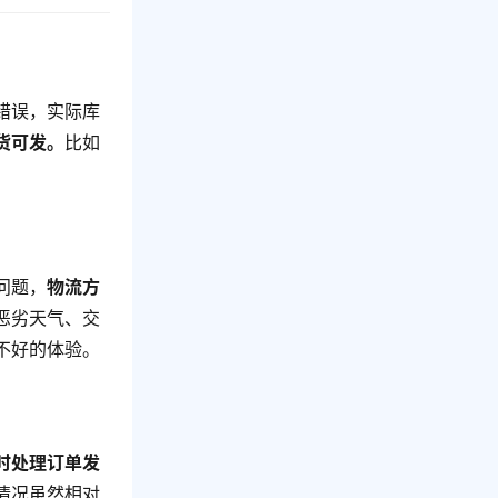
错误，实际库
货可发。
比如
问题，
物流方
恶劣天气、交
不好的体验。
时处理订单发
情况虽然相对