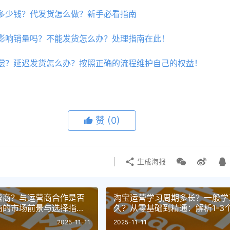
多少钱？代发货怎么做？新手必看指南
影响销量吗？不能发货怎么办？处理指南在此！
偿？延迟发货怎么办？按照正确的流程维护自己的权益！
赞
(0)
生成海报
营商？与运营商合作是否
淘宝运营学习周期多长？一般学
商的市场前景与选择指
久？从零基础到精通：解析1-3
险、把握电商机遇！
月进阶的阶段性学习路径！
2025-11-11
2025-11-11