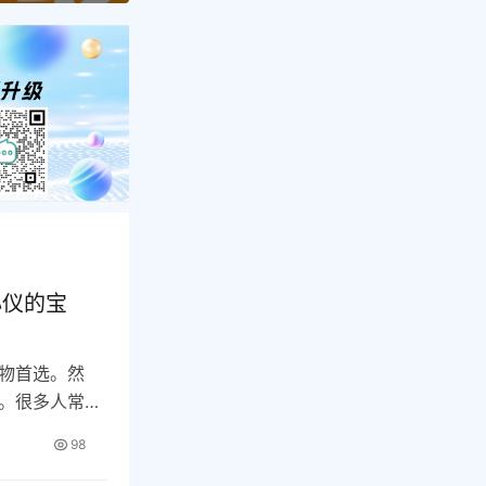
心仪的宝
物首选。然
。很多人常常
才…
98