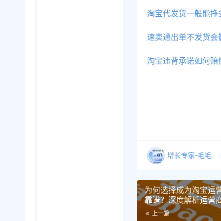
淘宝代发货一般能挣
速卖通出单不发货会
淘宝违背承诺如何赔
增长专家-毛毛
为何选择成为淘宝运
靠谱？深度解析运营
南，助力商家规避风
上一篇