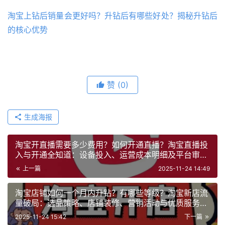
淘宝上钻后销量会更好吗？升钻后有哪些好处？揭秘升钻后
的核心优势
赞
(0)
生成海报
淘宝开直播需要多少费用？如何开通直播？淘宝直播投
入与开通全知道：设备投入、运营成本明细及平台审核
通关流程
上一篇
2025-11-24 14:49
淘宝店铺如何一个月内升钻？有哪些等级？淘宝新店流
量破局：选品策略、店铺装修、营销活动与优质服务的
速升实战方案
2025-11-24 15:42
下一篇