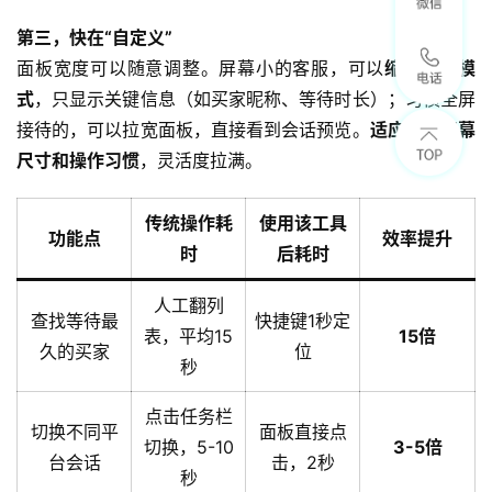
第三，快在“自定义”
面板宽度可以随意调整。屏幕小的客服，可以
缩到极简模
式
，只显示关键信息（如买家昵称、等待时长）；习惯全屏
接待的，可以拉宽面板，直接看到会话预览。
适应不同屏幕
尺寸和操作习惯
，灵活度拉满。
传统操作耗
使用该工具
功能点
效率提升
时
后耗时
人工翻列
查找等待最
快捷键1秒定
表，平均15
15倍
久的买家
位
秒
点击任务栏
切换不同平
面板直接点
切换，5-10
3-5倍
台会话
击，2秒
秒