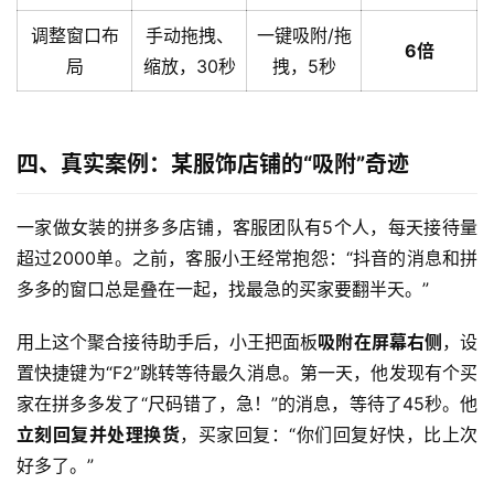
调整窗口布
手动拖拽、
一键吸附/拖
6倍
局
缩放，30秒
拽，5秒
四、真实案例：某服饰店铺的“吸附”奇迹
一家做女装的拼多多店铺，客服团队有5个人，每天接待量
超过2000单。之前，客服小王经常抱怨：“抖音的消息和拼
多多的窗口总是叠在一起，找最急的买家要翻半天。”
用上这个聚合接待助手后，小王把面板
吸附在屏幕右侧
，设
置快捷键为“F2”跳转等待最久消息。第一天，他发现有个买
家在拼多多发了“尺码错了，急！”的消息，等待了45秒。他
立刻回复并处理换货
，买家回复：“你们回复好快，比上次
好多了。”