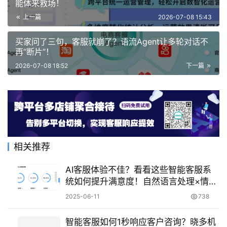
能体来救场！
上一篇
2026-07-08 15:43
买家问了三句，客服就崩了？语流Agent让多轮对话不
再“断片”！
2026-07-08 18:52
下一篇
相关推荐
AI客服体验不佳？看看这些智能客服系
统如何提升满意度！自然语言处理×情感
计算×深度学习，打造有温度的智能服务
2025-06-11
738
系统！
智能客服如何1秒响应客户咨询？晓多机