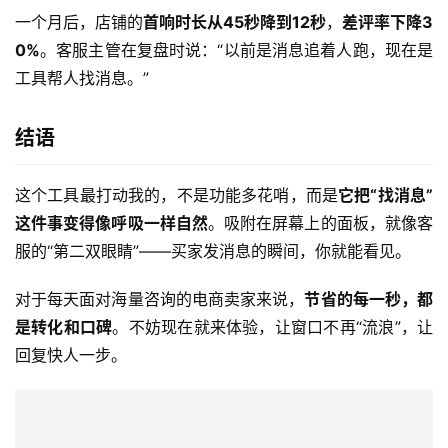
一个月后，店铺的
首响时长从45秒降到12秒
，
差评率下降3
0%
。客服主管在复盘时说：“以前是消息追着人跑，现在是
工具帮人找消息。”
结语
这个工具最打动我的，不是功能多花哨，而是
它把“找消息”
这件事变得像呼吸一样自然
。吸附在屏幕上的面板，就像客
服的“第二双眼睛”——买家发消息的瞬间，你就能看见。
对于每天面对海量咨询的电商卖家来说，
节省的每一秒，都
是转化和口碑
。不妨现在就来体验，让窗口不再“流浪”，让
回复快人一步。