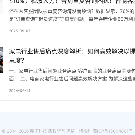
≤10%，释放人力！告别重复咨询困扰！智能客
常见问题，释放团队创造力！
还在为客服团队被重复咨询淹没而烦恼？数据显示，76%
是”订单查询””退货进度”等重复问题，每年吞噬企业80万
2025-09-07
家电行业售后痛点深度解析：如何高效解决以
意度？
一、家电行业售后问题业务痛点 客户面临的业务痛点主要
面： 二、电商家电行业售后问题高效解决方案 为解决这些
要一套更便捷、实时的数据监控和分析工具，以帮助客…
2024-06-14
© 2014-2026 晓多科技 版权所有 保留一切权利
蜀ICP备15004861号