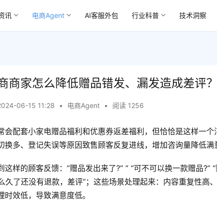
资讯
电商Agent
AI客服外包
行业科普
技术洞察
商商家怎么降低赠品错发、漏发造成差评
2024-06-15 11:28
•
电商Agent
•
阅读 1256
常会配套小家电赠品福利和优惠券返差福利，但恰恰是这样一个
切换多、登记失误等原因致售顾客反复进线，增加咨询量降低满
这样的顾客反馈：”赠品发出来了?” ” “可不可以换一款赠品?” 
“这么久了还没有退款，差评”；这些场景处理起来：内容重复性高
理时效低，导致满意度低。