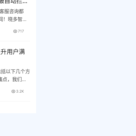
服自动拦截
的客服咨询都
利润！晓多智…
717
提升用户满
包括以下几个方
痛点，我们需
3.2K