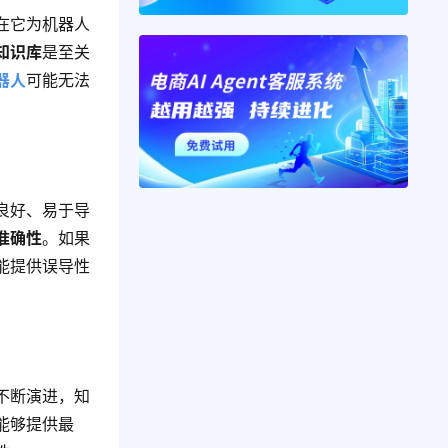
在它为机器人
知识库
是至关
器人
可能无法
良好、易于导
准确性
。如果
能提供误导性
不断演进，知
能够提供最