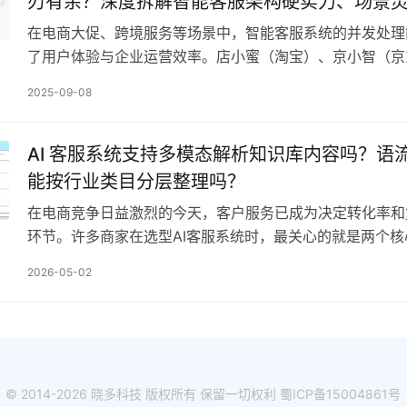
刃有余？深度拆解智能客服架构硬实力、场景
境突围力，揭秘“并发质量”决胜法则！
在电商大促、跨境服务等场景中，智能客服系统的并发处理
了用户体验与企业运营效率。店小蜜（淘宝）、京小智（京
为行业头部选手，均以“智能化”为核心卖点，但面对海量…
2025-09-08
AI 客服系统支持多模态解析知识库内容吗？语流 AI
能按行业类目分层整理吗？
在电商竞争日益激烈的今天，客户服务已成为决定转化率和
环节。许多商家在选型AI客服系统时，最关心的就是两个核
服系统支持多模态解析知识库内容吗？语流AI-Ag…
2026-05-02
© 2014-2026 晓多科技 版权所有 保留一切权利
蜀ICP备15004861号