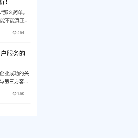
解析！
”那么简单。
务能不能真正帮
454
客户服务的
企业成功的关
与第三方客服
…
1.5K