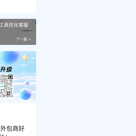
s
c
r
工具优化客服
e
下一篇
e
n
的外包商好