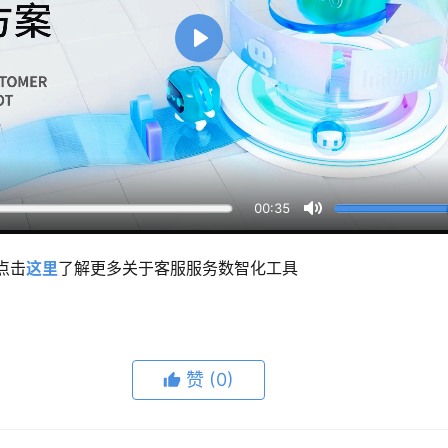
P
l
a
y
00:35
M
u
点击
这里
了解更多关于客服服务数智化工具
t
e
赞
(0)