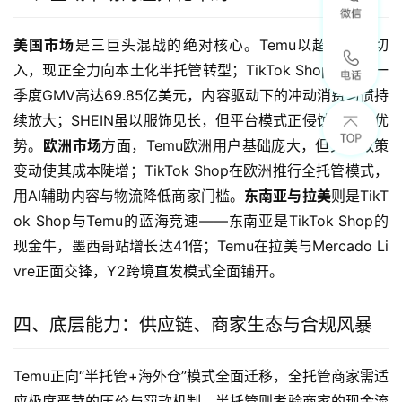
美国市场
是三巨头混战的绝对核心。Temu以超低价格切
入，现正全力向本土化半托管转型；TikTok Shop美国站一
季度GMV高达69.85亿美元，内容驱动下的冲动消费习惯持
续放大；SHEIN虽以服饰见长，但平台模式正侵蚀其传统优
势。
欧洲市场
方面，Temu欧洲用户基础庞大，但关税政策
变动使其成本陡增；TikTok Shop在欧洲推行全托管模式，
用AI辅助内容与物流降低商家门槛。
东南亚与拉美
则是TikT
ok Shop与Temu的蓝海竞速——东南亚是TikTok Shop的
现金牛，墨西哥站增长达41倍；Temu在拉美与Mercado Li
vre正面交锋，Y2跨境直发模式全面铺开。
四、底层能力：供应链、商家生态与合规风暴
Temu正向“半托管+海外仓”模式全面迁移，全托管商家需适
应极度严苛的压价与罚款机制，半托管则考验商家的现金流