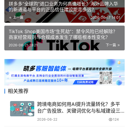
拼多多“全球购”进口业务为何高速增长？海外品牌入华
的新通道与平台的正品信任建设能走多远？
上一篇
2026-06-17 14:01
TikTok Shop美国市场“生死劫”：禁令风险已经解除？
商家经营规则与合规成本发生了哪些根本性变化？
2026-06-21 18:21
下一篇
相关推荐
跨境电商如何用AI提升流量转化？多平
台广告投放、关键词优化与私域建设三
管齐下！
2026-06-22
124