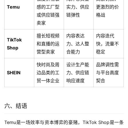
Temu
感的工厂型
实力、供应
更激烈的价
或供应链强
链弹性
格战
卖家
擅长短视频
内容表达
内容迭代
TikTok
和直播的运
力、达人整
快，流量不
Shop
营型卖家
合能力
稳定
快时尚及周
设计生产能
品牌调性需
SHEIN
边品类的工
力、供应链
与平台高度
贸一体企业
响应速度
契合
六、结语
Temu是一场效率与资本博弈的豪赌，TikTok Shop是一条