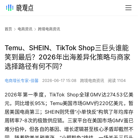
首页
电商资讯
跨境电商资讯
Temu、SHEIN、TikTok Shop三巨头谁能
笑到最后？2026年出海差异化策略与商家
选择路径有何不同？
电商增长专家-佳馨
2026-06-17 15:08
跨境电商资讯
阅读 1104
2026年第一季度，TikTok Shop全球GMV达274.53亿美
元，同比增长95%；Temu美国市场GMV约220亿美元，暂
居美国电商第三；SHEIN则凭借“小单快反”构筑了年均库存
周转率7-8次的极致供应链。三家平台在美国市场GMV虽已
难分伯仲，但各自的基因、增长逻辑甚至核心矛盾却截然不
同。随着欧美关税高涨、“小额豁免”终结，一场关于三巨头