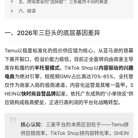
五、跨境卖家的“选择题”：三条截然不同的赛道
六、结语
一、2026年三巨头的底层基因差异
Temu以极度标准化的低价供应链为核心，从亚马逊的铁幕
下撕开裂口，但溢价能力极低，目前正全面转向由商家主导
库存和履约的
半托管模式
。TikTok Shop以
内容驱动的兴趣
电商
为绝对引擎，短视频GMV占比高达70%-85%，全托管
仅作为商家入局的极简通道，内容化运营是其唯一盔甲。S
HEIN以
快时尚自营品牌
起家，依托广东成熟的“小单快反”供
应链构成极高壁垒，正进行高利润的平台化战略转型。
核心认知
：三家平台的本质区别在于——Temu拼
供应链效率，TikTok Shop拼内容转化率，SHEIN