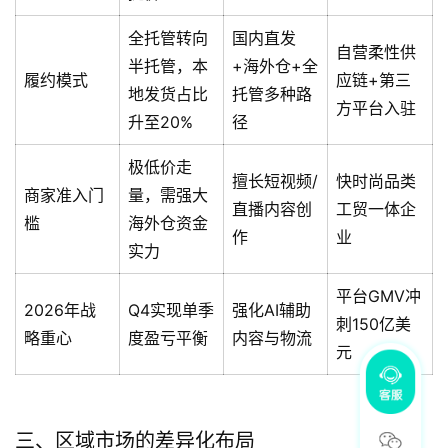
全托管转向
国内直发
自营柔性供
半托管，本
+海外仓+全
履约模式
应链+第三
地发货占比
托管多种路
方平台入驻
升至20%
径
极低价走
擅长短视频/
快时尚品类
商家准入门
量，需强大
直播内容创
工贸一体企
槛
海外仓资金
作
业
实力
平台GMV冲
2026年战
Q4实现单季
强化AI辅助
刺150亿美
略重心
度盈亏平衡
内容与物流
元
三、区域市场的差异化布局