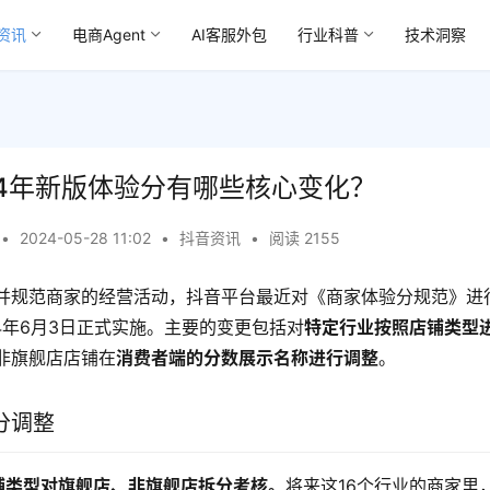
资讯
电商Agent
AI客服外包
行业科普
技术洞察
24年新版体验分有哪些核心变化？
•
2024-05-28 11:02
•
抖音资讯
•
阅读 2155
并规范商家的经营活动，抖音平台最近对《商家体验分规范》进
4年6月3日正式实施。主要的变更包括对
特定行业按照店铺类型
非旗舰店店铺在
消费者端的分数展示名称进行调整
。
分调整
店铺类型对旗舰店、非旗舰店拆分考核。
将来这16个行业的商家里