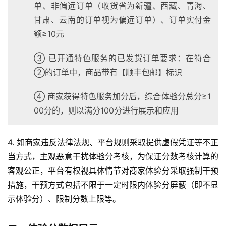
单、非偏远订单（收货省为新疆、西藏、青海、
甘肃、云南的订单视为偏远订单）、订单实付金
额≥10元
③ 已开通特色服务的已发货订单要求：在符合
②的订单中，商品带有【顺丰包邮】标识
④ 商家获得特色服务加分后，综合体验分总分≥1
00分的，则以满分100分进行展示和应用
4. 如商家违反法律法规、平台规则采取提供虚假凭证等不正
当方式，主观恶意干扰体验分考核，为保证分数考核计算的
客观公正，平台有权视具体情节对商家体验分采取强制干预
措施，干预方式包括不限于一定时限内体验分屏蔽（即不显
示体验分）、限制分数上限等。