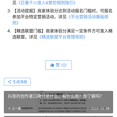
见
《巨量千川准入&管控规则指引》
【活动提报】商家体验分达到活动报名门槛时，可报名
参加平台特定营销活动，详见
《平台营销活动基础规
则》
【精选联盟门槛】商家体验分满足一定条件方可准入精
选联盟，详见
《精选联盟平台管理规则》
赞
(0)
生成海报
抖音的创作者口碑分是什么，有什么用？你了解吗？
上一篇
2024-05-18