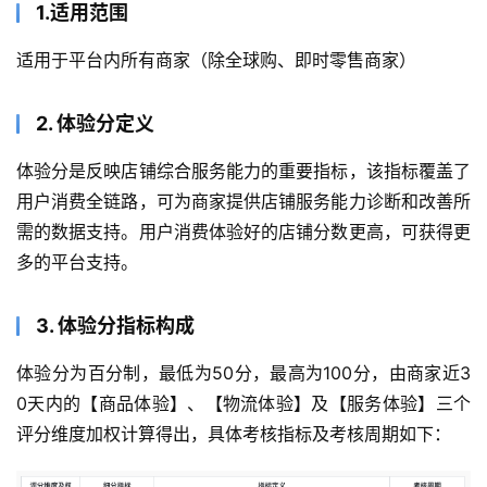
1.适用范围
适用于平台内所有商家（除全球购、即时零售商家）
2. 体验分定义
体验分是反映店铺综合服务能力的重要指标，该指标覆盖了
用户消费全链路，可为商家提供店铺服务能力诊断和改善所
需的数据支持。用户消费体验好的店铺分数更高，可获得更
多的平台支持。
3. 体验分指标构成
体验分为百分制，最低为50分，最高为100分，由商家近3
0天内的【商品体验】、【物流体验】及【服务体验】三个
评分维度加权计算得出，具体考核指标及考核周期如下：