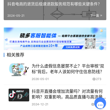
抖音电商的退货后极速退款服务规范有哪些关键条件？
2024-05-21
下一篇
相关推荐
为什么虚假信息屡禁不止？平台审核”双
标”背后，老年人该如何守住信息防线？
2026-05-01
273
抖音开直播会增加流量吗？对流量有何
影响？双重影响，高品质直播与高流量
成正比关系！
2024-12-21
3.0K