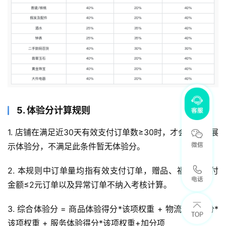
5. 体验分计算规则
1. 店铺在满足近30天有效支付订单数≥30时，才会计算和展
示体验分，不满足此条件暂无体验分。
2. 本规则中订单量均指有效支付订单，赠品、福袋、实付
金额≤2元订单以及异常订单不纳入考核计算。
3. 综合体验分 = 商品体验得分*该项权重 + 物流体验得分*
该项权重 + 服务体验得分*该项权重+加分项