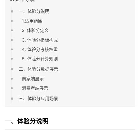
一、体验分说明
1.适用范围
2. 体验分定义
3. 体验分指标构成
4. 体验分考核权重
5. 体验分计算规则
二、体验分数据展示
商家端展示
消费者端展示
三、体验分应用场景
一、
体验分说明