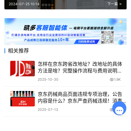
2024-07-25 10:14
下一篇
相关推荐
怎样在京东跨省改地址？改地址的具体
方法是啥？完整操作流程与费用说明
——从客服修改到自助操作的完整指
2025-10-30
1.9K
南！
京东药械商品页面违规专项治理，公告
内容是什么？京东严查药械违规！消毒
柜、血压计等商品需紧急整改，违者下
2025-07-13
1.2K
架+扣保证金！