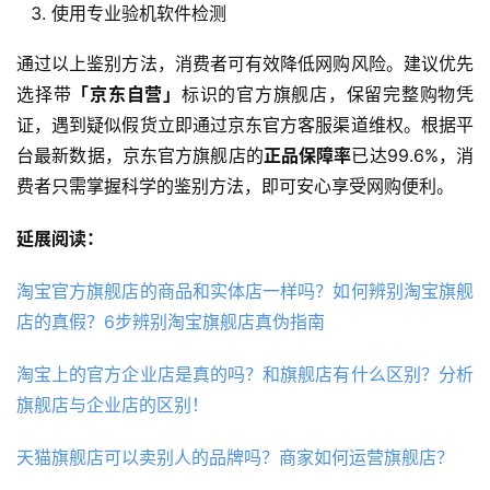
使用专业验机软件检测
通过以上鉴别方法，消费者可有效降低网购风险。建议优先
选择带
「京东自营」
标识的官方旗舰店，保留完整购物凭
证，遇到疑似假货立即通过京东官方客服渠道维权。根据平
台最新数据，京东官方旗舰店的
正品保障率
已达99.6%，消
费者只需掌握科学的鉴别方法，即可安心享受网购便利。
延展阅读：
淘宝官方旗舰店的商品和实体店一样吗？如何辨别淘宝旗舰
店的真假？6步辨别淘宝旗舰店真伪指南
淘宝上的官方企业店是真的吗？和旗舰店有什么区别？分析
旗舰店与企业店的区别！
天猫旗舰店可以卖别人的品牌吗？商家如何运营旗舰店？