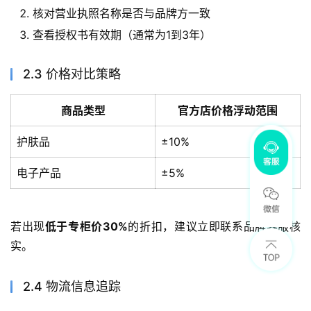
核对营业执照名称是否与品牌方一致
查看授权书有效期（通常为1到3年）
2.3 价格对比策略
商品类型
官方店价格浮动范围
护肤品
±10%
电子产品
±5%
若出现
低于专柜价30%
的折扣，建议立即联系品牌客服核
实。
2.4 物流信息追踪