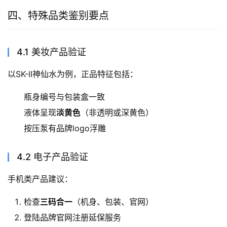
四、特殊品类鉴别要点
4.1 美妆产品验证
以SK-II神仙水为例，正品特征包括：
瓶身编号与包装盒一致
液体呈现
淡黄色
（非透明或深黄色）
按压泵有品牌logo浮雕
4.2 电子产品验证
手机类产品建议：
检查
三码合一
（机身、包装、官网）
登陆品牌官网注册延保服务