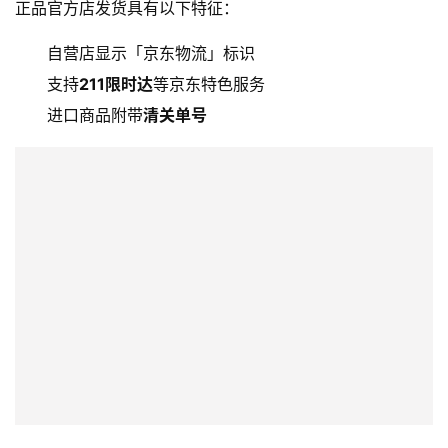
正品官方店发货具有以下特征：
自营店显示「京东物流」标识
支持
211限时达
等京东特色服务
进口商品附带
清关单号