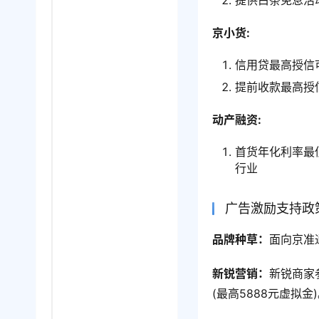
提供白条免息活
京小货:
信用贷最高授信可
提前收款最高授信
动产融资:
首货年化利率最
行业
广告激励支持政
品牌种草：
面向京准
新锐营销：
新锐商家
(最高5888元虚拟金