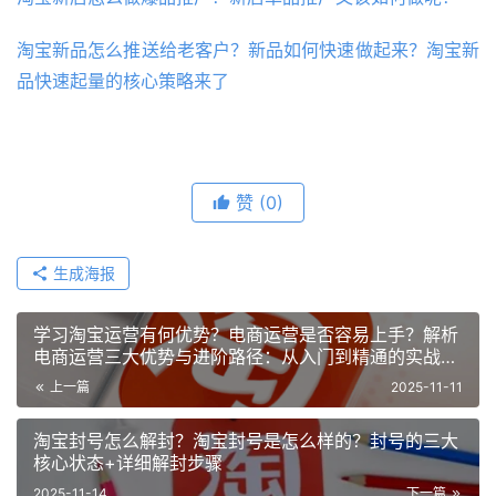
淘宝新品怎么推送给老客户？新品如何快速做起来？淘宝新
品快速起量的核心策略来了
赞
(0)
生成海报
学习淘宝运营有何优势？电商运营是否容易上手？解析
电商运营三大优势与进阶路径：从入门到精通的实战指
南！
上一篇
2025-11-11
淘宝封号怎么解封？淘宝封号是怎么样的？封号的三大
核心状态+详细解封步骤
2025-11-14
下一篇