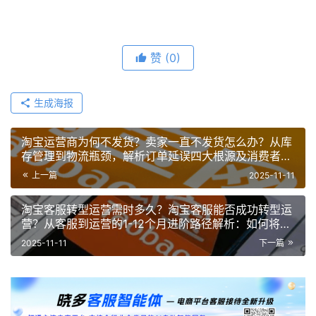
赞
(0)
生成海报
淘宝运营商为何不发货？卖家一直不发货怎么办？从库
存管理到物流瓶颈，解析订单延误四大根源及消费者维
权指南！
上一篇
2025-11-11
淘宝客服转型运营需时多久？淘宝客服能否成功转型运
营？从客服到运营的1-12个月进阶路径解析：如何将客
户洞察转化为运营竞争力！
2025-11-11
下一篇