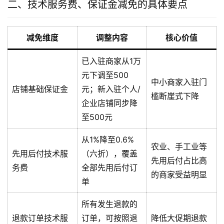
二、技术服务费、保证金减免的具体要点
减免维度
调整内容
核心价值
已入驻商家从1万
元下调至500
中小商家入驻门
店铺基础保证金
元；新入驻个人/
槛断崖式下降
企业店铺同步降
至500元
从1%降至0.6%
农业、手工业等
先用后付技术服
（六折），覆盖
先用后付占比高
务费
全部先用后付订
的商家受益明显
单
所有发生退款的
退款订单技术服
订单，可按照退
降低大促期退款