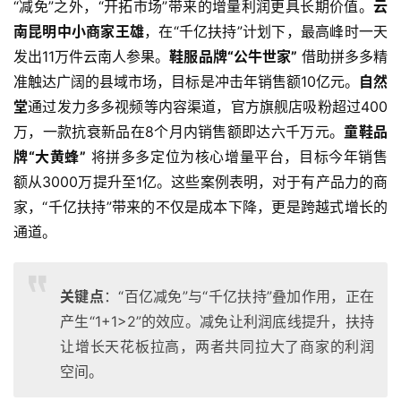
“减免”之外，“开拓市场”带来的增量利润更具长期价值。
云
南昆明中小商家王雄
，在“千亿扶持”计划下，最高峰时一天
发出11万件云南人参果。
鞋服品牌“公牛世家”
 借助拼多多精
准触达广阔的县域市场，目标是冲击年销售额10亿元。
自然
堂
通过发力多多视频等内容渠道，官方旗舰店吸粉超过400
万，一款抗衰新品在8个月内销售额即达六千万元。
童鞋品
牌“大黄蜂”
 将拼多多定位为核心增量平台，目标今年销售
额从3000万提升至1亿。这些案例表明，对于有产品力的商
家，“千亿扶持”带来的不仅是成本下降，更是跨越式增长的
通道。
关键点
：“百亿减免”与“千亿扶持”叠加作用，正在
产生“1+1>2”的效应。减免让利润底线提升，扶持
让增长天花板拉高，两者共同拉大了商家的利润
空间。