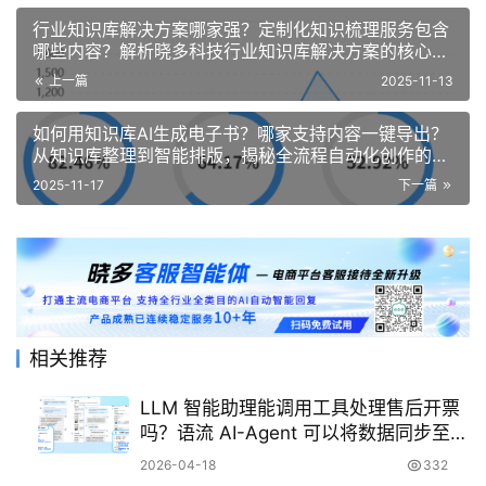
行业知识库解决方案哪家强？定制化知识梳理服务包含
哪些内容？解析晓多科技行业知识库解决方案的核心能
力、定制服务与实战路径！
上一篇
2025-11-13
如何用知识库AI生成电子书？哪家支持内容一键导出？
从知识库整理到智能排版，揭秘全流程自动化创作的技
术实现路径！
2025-11-17
下一篇
相关推荐
LLM 智能助理能调用工具处理售后开票
吗？语流 AI-Agent 可以将数据同步至飞
书/钉钉吗？
2026-04-18
332