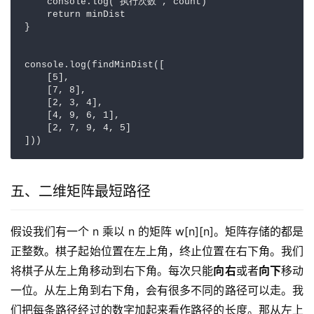
    console.log("执行次数", count)

    return minDist

}

console.log(findMinDist([

    [5],

    [7, 8],

    [2, 3, 4],

    [4, 9, 6, 1],

    [2, 7, 9, 4, 5]

]))
五、二维矩阵最短路径
假设我们有一个 n 乘以 n 的矩阵 w[n][n]。矩阵存储的都是
正整数。棋子起始位置在左上角，终止位置在右下角。我们
将棋子从左上角移动到右下角。每次只能
向右
或者
向下
移动
一位。从左上角到右下角，会有很多不同的路径可以走。我
们把每条路径经过的数字加起来看作路径的长度。那从左上