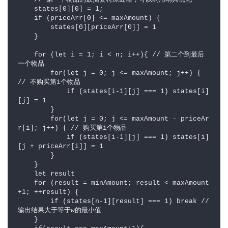
    states[0][0] = 1; 

    if (priceArr[0] <= maxAmount) { 

        states[0][priceArr[0]] = 1

    }

    for (let i = 1; i < n; i++){ // 第二个到最后
一个物品

        for(let j = 0; j <= maxAmount; j++) { 
// 不购买第i个物品

            if (states[i-1][j] === 1) states[i]
[j] = 1

        }

        for(let j = 0; j <= maxAmount - priceAr
r[i]; j++) { // 购买第i个物品

            if (states[i-1][j] === 1) states[i]
[j + priceArr[i]] = 1

        }

    }

    let result

    for (result = minAmount; result < maxAmount
+1; ++result) { 

        if (states[n-1][result] === 1) break // 
输出结果大于等于w的最小值 

    }
