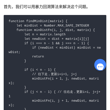
首先，我们可以用暴力回溯算法来解决这个问题。
function findMinDist(matrix) {

    let minDist = Number.MAX_SAFE_INTEGER

    function minDistFn(i, j, dist, matrix) {

        let n = matrix.length

        let newDist = dist + matrix[i][j]

        if (i === n - 1 && j === n - 1) {

            if (newDist < minDist) minDist = ne
wDist;

            return

        }

        if (i < n - 1) {

            // 往下走，更新i=i+1, j=j 

            minDistFn(i + 1, j, newDist, matri
x);

        }

        if (j < n - 1) { // 往右走，更新i=i, j=j+
1 

            minDistFn(i, j + 1, newDist, matri
x);

        }
