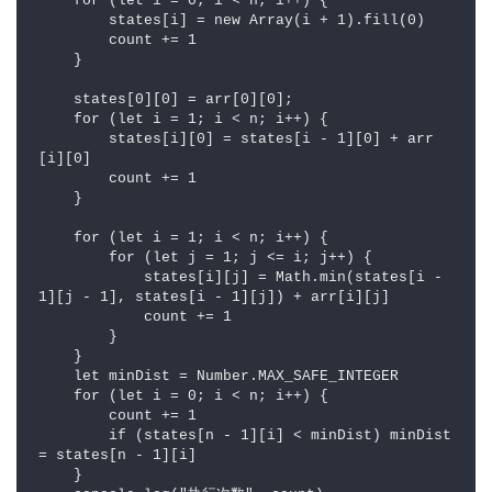
    for (let i = 0; i < n; i++) {

        states[i] = new Array(i + 1).fill(0)

        count += 1

    }

    states[0][0] = arr[0][0];

    for (let i = 1; i < n; i++) {

        states[i][0] = states[i - 1][0] + arr
[i][0]

        count += 1

    }

    for (let i = 1; i < n; i++) {

        for (let j = 1; j <= i; j++) {

            states[i][j] = Math.min(states[i - 
1][j - 1], states[i - 1][j]) + arr[i][j]

            count += 1

        }

    }

    let minDist = Number.MAX_SAFE_INTEGER

    for (let i = 0; i < n; i++) {

        count += 1

        if (states[n - 1][i] < minDist) minDist 
= states[n - 1][i]

    }
