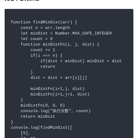
function findMinDist(arr) {

    const n = arr.length

    let minDist = Number.MAX_SAFE_INTEGER

    let count = 0

    function minDistFn(i, j, dist) {

        count += 1

        if(i === n) {

            if(dist < minDist) minDist = dist

            return

        }

        dist = dist + arr[i][j]

        minDistFn(i+1,j, dist)

        minDistFn(i+1,j+1, dist)

    }

    minDistFn(0, 0, 0)

    console.log("执行次数", count)

    return minDist

}

console.log(findMinDist([

    [5],
