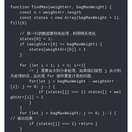
function findMax(weightArr, bagMaxWeight) {

    const n = weightArr.length

    const states = new Array(bagMaxWeight + 1).
fill(0)

    // 第一行的数据要特殊处理，利用哨兵优化 

    states[0] = 1; 

    if (weightArr[0] <= bagMaxWeight) { 

        states[weightArr[0]] = 1

    }

    for (let i = 1; i < n; i++){

        // j 需要从大到小来处理。如果我们按照 j 从小到
大处理的话，会出现 for 循环重复计算的问题。

        for(let j = bagMaxWeight - weightArr
[i]; j >= 0; j--) {

            if (states[j] === 1) states[j + wei
ghtArr[i]] = 1

        }

    }

    for (let j = bagMaxWeight; j >= 0; j--) { 
// 输出结果 

        if (states[j] === 1) return j

    }
