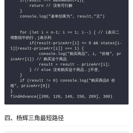
    if(result === maxAmount+1){

        return // 没有可行解

    }

    console.log("凑单结果为", result,"元")

    for (let i = n-1; i >= 1; i--) { // i表示二
维数组中的行，j表示列 

        if(result-priceArr[i] >= 0 && states[i-
1][result-priceArr[i]] === 1) { 

            console.log("购买商品", i, "价格", pr
iceArr[i]) // 购买这个商品 

            result = result - priceArr[i];

        } // else 没有购买这个商品，j不变。 

    } 

    if (result != 0) console.log("购买商品0 价
格", priceArr[0])

}

findAdvance([200, 120, 140, 150, 289], 300)
四、杨辉三角最短路径