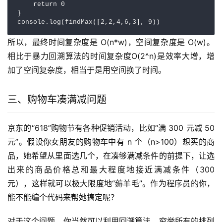
    return 0

}

console.log(findMax([2,2,4,6,3], 9))
所以，最终时间复杂度是 O(n*w)，空间复杂度是 O(w)。 
相比于暴力回溯算法的时间复杂度O(2^n)是效率大增，增
加了空间复杂度，相当于是用空间换了时间。
三、购物车凑满减问题
京东的“618”购物节有各种促销活动，比如“满 300 元减 50 
元”。假设你女朋友的购物车中有 n 个（n>100）想买的商
品，她希望从里面选几个，在凑够满减条件的前提下，让选
出来的商品价格总和最大程度地接近满减条件（300 
元），这样就可以极大限度地“薅羊毛”。作为程序员的你，
能不能编个代码来帮她搞定呢？
对于这个问题，你当然可以利用回溯算法，穷举所有的排列