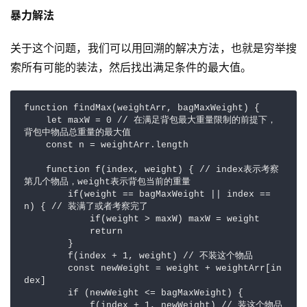
暴力解法
关于这个问题，我们可以用回溯的解决方法，也就是穷举搜
索所有可能的装法，然后找出满足条件的最大值。
function findMax(weightArr, bagMaxWeight) {

    let maxW = 0 // 在满足背包最大重量限制的前提下，
背包中物品总重量的最大值

    const n = weightArr.length

    function f(index, weight) { // index表示考察
第几个物品，weight表示背包当前的重量

        if(weight == bagMaxWeight || index == 
n) { // 装满了或者考察完了

            if(weight > maxW) maxW = weight

            return 

        }

        f(index + 1, weight) // 不装这个物品

        const newWeight = weight + weightArr[in
dex]

        if (newWeight <= bagMaxWeight) {

            f(index + 1, newWeight) // 装这个物品
