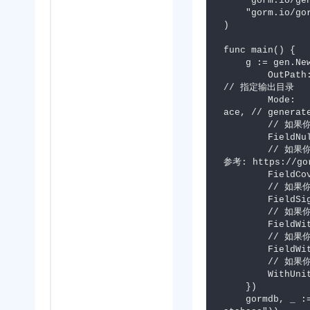
    "gorm.io/gen"

    "gorm.io/gorm"

)

func main() {

    g := gen.NewGenerator(gen.Config{

        OutPath: "./query",                                                          
// 指定输出目录

        Mode:    gen.WithoutContext | gen.WithDefaultQuery | gen.WithQueryInterf
ace, // generate
        // 如果你希望为可为null的字段生成属性为指针类型, 设置 FieldNullable 为 true

        FieldNullable: true,

        // 如果你希望在 `Create` API 中为字段分配默认值, 设置 FieldCoverable 为 true, 
参考: https://gor
        FieldCoverable: true,

        // 如果你希望生成无符号整数类型字段, 设置 FieldSignable 为 true

        FieldSignable: true,

        // 如果你希望从数据库生成索引标记, 设置 FieldWithIndexTag 为 true

        FieldWithIndexTag: true,

        // 如果你希望从数据库生成类型标记, 设置 FieldWithTypeTag 为 true

        FieldWithTypeTag: true,

        // 如果你需要对查询代码进行单元测试, 设置 WithUnitTest 为 true

        WithUnitTest: true,

    })

    gormdb, _ := gorm.Open(postgres.Open("postgres://username:pwd@address:port/d