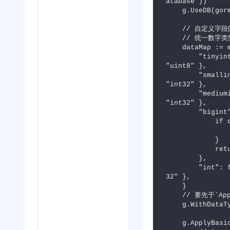
atabase"))

    g.UseDB(gormdb) // reuse your gorm db

    // 自定义字段的数据类型

    // 统一数字类型为int64,兼容protobuf

    dataMap := map[string]func(detailType gorm.ColumnType) (dataType string){

        "tinyint":   func(detailType gorm.ColumnType) (dataType string) { return 
"uint8" },

        "smallint":  func(detailType gorm.ColumnType) (dataType string) { return 
"int32" },

        "mediumint": func(detailType gorm.ColumnType) (dataType string) { return 
"int32" },

        "bigint": func(detailType gorm.ColumnType) (dataType string) {

            if detailType.Name() == "size" {

                return "uint64"
            }

            return "uint32"

        },

        "int": func(detailType gorm.ColumnType) (dataType string) { return "uint
32" },

    }

    // 要先于`ApplyBasic`执行

    g.WithDataTypeMap(dataMap)

    g.ApplyBasic(
