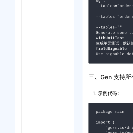
eg :

--tables="order
--tables="order
--tables=""    
withUnitTest
fieldSignable
Use signable da
三、Gen 支持所
示例代码：
package main

import (

    "gorm.io/driver/postgres"
