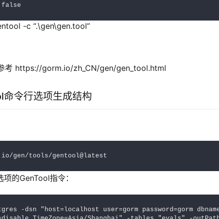
 false
ol -c “.\gen\gen.tool”
tps://gorm.io/zh_CN/gen/gen_tool.html
ool命令行选项生成结构
.io/gen/tools/gentool@latest
项的GenTool指令：
tgres -dsn "host=localhost user=gorm password=gorm dbnam
=disable TimeZone=Asia/Shanghai" -tables "evals" -outPat