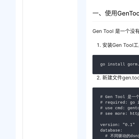
一、使用GenT
Gen Tool 是
安装Gen Tool
go install gorm
新建文件gen.too
# Gen Tool 
# required: go 
# use cmd: gent
# see more: htt
version: "0.1"

database:

  # 不同驱动的dsn参考[https://gorm.io/docs/connecting_to_the_database.html]
