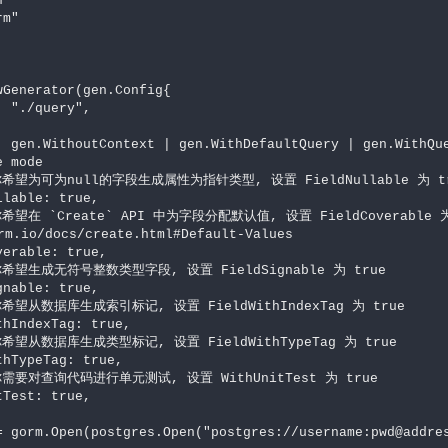
 mode

m.io/docs/create.html#Default-Values
