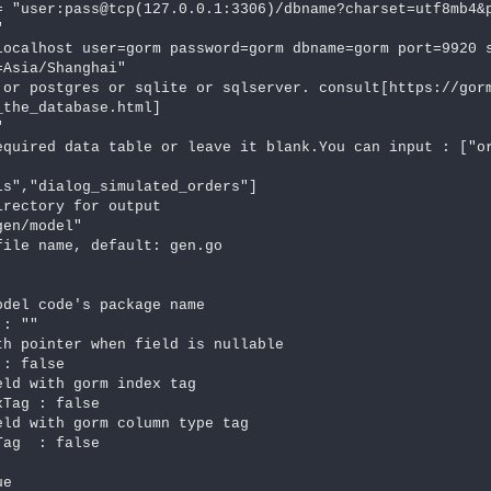


Asia/Shanghai"

the_database.html]
