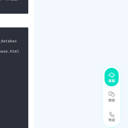
databas
ase.html