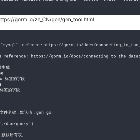
//gorm.io/zh_CN/gen/gen_tool.html
ysql”，referer：https://gorm.io/docs/connecting_to_the_
ference: https://gorm.io/docs/connecting_to_the_datab
ag
g
默认所有表。
