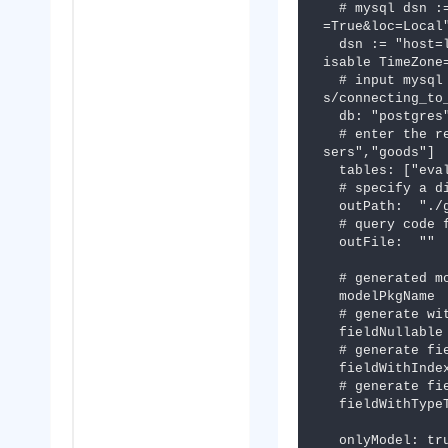
  # mysql dsn := "user:pass@tcp(127.0.0.1:3306)/dbname?charset=utf8mb4&parseTime
=True&loc=Local"
  dsn := "host=localhost user=gorm password=gorm dbname=gorm port=9920 sslmode=d
isable TimeZone=
  # input mysql or postgres or sqlite or sqlserver. consult[https://gorm.io/doc
s/connecting_to_
  db: "postgres"

  # enter the required data table or leave it blank.You can input : ["orders","u
sers","goods"]

  tables: ["evals","dialog_simulated_orders"]

  # specify a directory for output

  outPath:  "./gen/model"

  # query code file name, default: gen.go

  outFile:  ""

  # generated model code's package name

  modelPkgName  : ""

  # generate with pointer when field is nullable

  fieldNullable : false

  # generate field with gorm index tag

  fieldWithIndexTag : false

  # generate field with gorm column type tag

  fieldWithTypeTag  : false

  onlyModel: true
