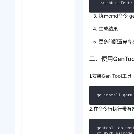
  withUnitTest:
执行cmd命令 gento
生成结果
更多的配置命令参考 ht
二、使用GenT
1.安装Gen Tool工具
go install gorm
2.在命令行执行带有选
gentool -db pos
rt=9920 sslmode