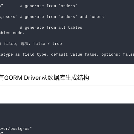
s"       # generate from `orders`

s,users" # generate from `orders` and `users`

         # generate from all tables

tatype as field type, default value false, options: fals
有GORM Driver从数据库生成结构