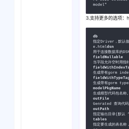
model"
3.支持更多的选项：https:
db
指定Driver，默认值“m
e.html
dsn
用于连接数据库的DSN re
fieldNullable
fieldWithIndexT
fieldWithTypeTa
modelPkgName
outFile
outPath
tables
指定要生成的表名称，