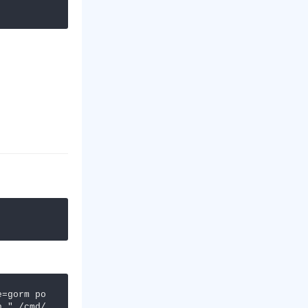
e=gorm po
h "./cmd/