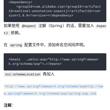
<dependency>

    <groupId>com.alibaba.csp</groupId><artifact
Id>sentinel-annotation-aspectj</artifactId><ver
sion>1.8.6</version></dependency>
如果使用 
 注解（Spring）的话，需要加入 
@Aspect
Aspec
依赖。
tJ 
在 
 配置文件中，添加命名空间间声明。
spring
<beans   …xmlns:aop="http://www.springframewor
k.org/schema/aop">…</beans>
 再加入
xsi:schemaLocation
http://www.springframework.org/schema/aophttp://ww
w.springframework.org/schema/aop/spring-aop.xsd
注解
：