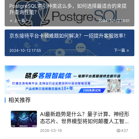
PostgreSQL索引种类这么多，如何选择最适合的来提
升查询性能？
上一篇
2024-10-12 16:51
京东接待平台卡顿难题如何解决？一招提升客服效率！
2024-10-12 17:55
下一篇
相关推荐
AI最新趋势是什么？量子计算、神经形
态芯片、世界模型将如何颠覆人工智
能？三大前沿技术协同突破算力极限，
2026-03-16
437
开启解决全球难题的新纪元！