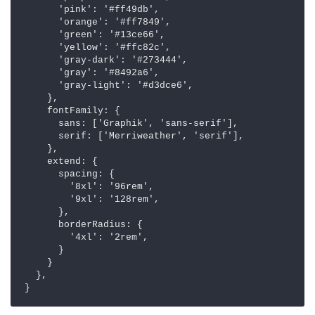
      'pink': '#ff49db',

      'orange': '#ff7849',

      'green': '#13ce66',

      'yellow': '#ffc82c',

      'gray-dark': '#273444',

      'gray': '#8492a6',

      'gray-light': '#d3dce6',

    },

    fontFamily: {

      sans: ['Graphik', 'sans-serif'],

      serif: ['Merriweather', 'serif'],

    },

    extend: {

      spacing: {

        '8xl': '96rem',

        '9xl': '128rem',

      },

      borderRadius: {

        '4xl': '2rem',

      }

    }

  },

}