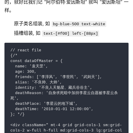
的，就好比我们记 “阿尔伯特·爱因斯坦” 就叫 “爱因斯坦” 一
样。
原子类名组装, 如
bg-blue-500 text-white
插槽组装, 如
text-[#f00] left-[88px]
// react file

{/* 

const dataOfMaster = {

  name: '袁天罡',

  age: 300,

  friends: ['李淳风', '李世民', '武则天'],

  alias: '不良帅、大帅',

  identity: '不良人天魁星、藏兵谷谷主',

  deathReason: '自身求死暗中加持李星云自愿被李星云杀
死',

  deathPlace: '李星云的地下城',

  deathTime: '2010-01-01 12:00:00',

}; */}

<div className=" mt-4 grid grid-cols-1 sm:grid-
cols-2 w-full h-full md:grid-cols-3 lg:grid-col