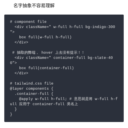
名字抽象不容易理解
# component file

  <div className=" w-full h-full bg-indigo-300 
">

    box full(w-full h-full)

  </div>

 # 抽取的弊端， hover 上去没有提示！！

  <div className=" container-full bg-slate-40
0">

    box full(container-full)

  </div>

# tailwind.css file

@layer components {

  .container-full {

    @apply w-full h-full; # 意思就是将 w-full h-f
ull 应用于 container-full 类名上

  }

}