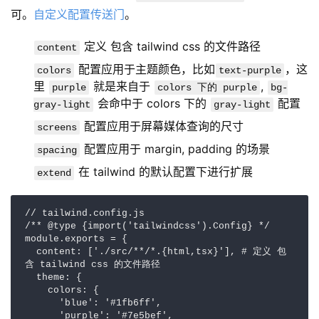
可。
自定义配置传送门
。
定义 包含 tailwind css 的文件路径
content
配置应用于主题颜色，比如
，这
colors
text-purple
里
就是来自于
,
purple
colors 下的 purple
bg-
会命中于 colors 下的
配置
gray-light
gray-light
配置应用于屏幕媒体查询的尺寸
screens
配置应用于 margin, padding 的场景
spacing
在 tailwind 的默认配置下进行扩展
extend
// tailwind.config.js

/** @type {import('tailwindcss').Config} */

module.exports = {

  content: ['./src/**/*.{html,tsx}'], # 定义 包
含 tailwind css 的文件路径

  theme: {

    colors: { 

      'blue': '#1fb6ff',

      'purple': '#7e5bef',
