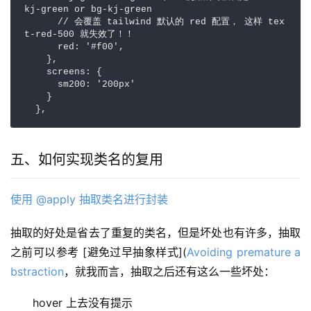
kj-green or bg-kj-green

      // 会覆盖 tailwind 默认的 red 配置， 这样 tex
t-red-500 就失效了！！

      red: '#f00',

    },

    screens: {

      sm200: '200px'

    }

  },
五、如何实现类名的复用
使用 @apply 抽取类名进行封装
抽取的好处是省去了重复的类名，但是坏处也有许多，抽取
之前可以参考 [避免过早抽象样式](
Avoiding premature a
bstraction
，就我而言，抽取之后还有这么一些坏处：
hover 上去没有提示