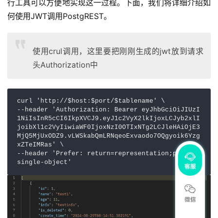
行工具可以方便地实现这一过程。下面，我们将详细介绍如
何使用JWT调用PostgREST。
使用crul调用，这里要把刚刚生成的jwt放到请求
头Authorization中
curl 'http://$host:$port/$tablename' \

--header 'Authorization: Bearer eyJhbGciOiJIUzI
1NiIsInR5cCI6IkpXVCJ9.eyJ1c2VyX2lkIjoxLCJyb2xlI
joibXl1c2VyIiwiaWF0IjoxNzI0OTIxNTg2LCJleHAiOjE3
MjQ5MjUxODZ9.vLWSkabQmLRNqeoExvaodo7OQgyoik6Yzg
xZTeIMRas' \

--header 'Prefer: return=representation;params=
single-object'