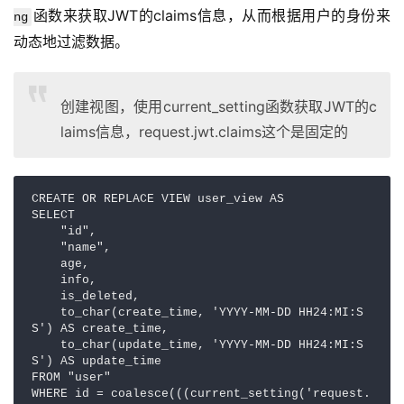
函数来获取JWT的claims信息，从而根据用户的身份来
ng
动态地过滤数据。
创建视图，使用current_setting函数获取JWT的c
laims信息，request.jwt.claims这个是固定的
CREATE OR REPLACE VIEW user_view AS

SELECT 

    "id",

    "name",

    age,

    info,

    is_deleted,

    to_char(create_time, 'YYYY-MM-DD HH24:MI:S
S') AS create_time,

    to_char(update_time, 'YYYY-MM-DD HH24:MI:S
S') AS update_time

FROM "user"

WHERE id = coalesce(((current_setting('request.