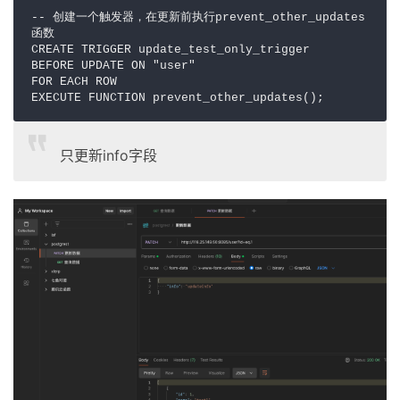
-- 创建一个触发器，在更新前执行prevent_other_updates
函数

CREATE TRIGGER update_test_only_trigger

BEFORE UPDATE ON "user"

FOR EACH ROW

EXECUTE FUNCTION prevent_other_updates();
只更新info字段