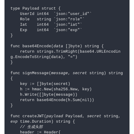
type Payload struct {

    UserId int64  `json:"user_id"`

    Role   string `json:"role"`

    Iat    int64  `json:"iat"`

    Exp    int64  `json:"exp"`

}

func base64Encode(
data
 []byte) string {

    return strings.TrimRight(base64.URLEncodin
g.EncodeToString(data), "=")

}

func signMessage(
message
, 
secret
 string) string 
{

    key := []byte(secret)

    h := hmac.New(sha256.New, key)

    h.Write([]byte(message))

    return base64Encode(h.Sum(nil))

}

func createJWT(
payload
 Payload, 
secret
 string, 
exp
 time.Duration) string {

// 生成头部
    header := Header{
