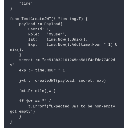
    "time"

)

func TestCreateJWT(
t
 *testing.T) {

    payload := Payload{

        UserId: 1,

        Role:   "myuser",

        Iat:    time.Now().Unix(),

        Exp:    time.Now().Add(time.Hour * 1).U
nix(),

    }

    secret := "ae518b32161245da5d1f4efde77402d
9"

    exp := time.Hour * 1

    jwt := createJWT(payload, secret, exp)

    fmt.Println(jwt)

    if jwt == "" {

        t.Errorf("Expected JWT to be non-empty, 
got empty")

    }
