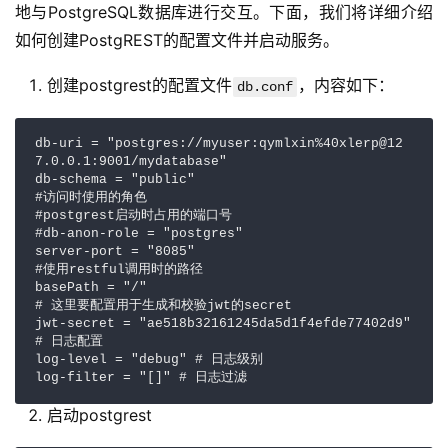
地与PostgreSQL数据库进行交互。下面，我们将详细介绍
如何创建PostgREST的配置文件并启动服务。
创建postgrest的配置文件
，内容如下：
db.conf
db-uri = "postgres://myuser:qymlxin%40xlerp@12
7.0.0.1:9001/mydatabase"

db-schema = "public"

#访问时使用的角色

#postgrest启动时占用的端口号

#db-anon-role = "postgres"

server-port = "8085"

#使用restful调用时的路径

basePath = "/"

# 这里要配置用于生成和校验jwt的secret

jwt-secret = "ae518b32161245da5d1f4efde77402d9"

# 日志配置

log-level = "debug" # 日志级别

log-filter = "[]" # 日志过滤
启动postgrest