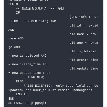
RETURNS TRIGGER AS $$

BEGIN

    -- 检查是否仅更新了 test 字段

    IF 

                                (NEW.info IS DI
STINCT FROM OLD.info) AND

                                old.id = new.id 
AND

                                old.name = new.
name AND 

                                old.age = new.a
ge AND 

                                old.is_deleted 
= new.is_deleted AND 

                                old.create_time 
= new.create_time AND 

                                old.update_time 
= new.update_time THEN

        RETURN NEW;

    ELSE

        RAISE EXCEPTION 'Only test field can be 
updated, and user_id must remain unchanged';

    END IF;

END;

$$ LANGUAGE plpgsql;
