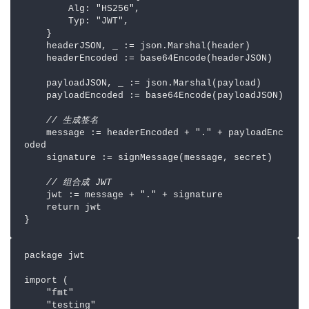
        Alg: "HS256",

        Typ: "JWT",

    }

    headerJSON, _ := json.Marshal(header)

    headerEncoded := base64Encode(headerJSON)

    payloadJSON, _ := json.Marshal(payload)

    payloadEncoded := base64Encode(payloadJSON)

// 生成签名
    message := headerEncoded + "." + payloadEnc
oded

    signature := signMessage(message, secret)

// 组合成 JWT
    jwt := message + "." + signature

    return jwt

package jwt

import (

    "fmt"

    "testing"
