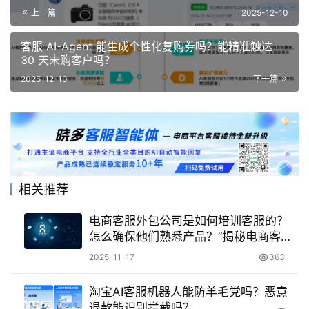
上一篇
2025-12-10
客服 AI-Agent 能生成个性化复购券吗？能精准触达
30 天未购客户吗？
2025-12-10
下一篇
相关推荐
电商客服外包公司是如何培训客服的？
怎么确保他们熟悉产品？”揭秘电商客
服‘产品专家’养成术！
2025-11-17
363
淘宝AI客服机器人能防羊毛党吗？恶意
退款能识别拦截吗？