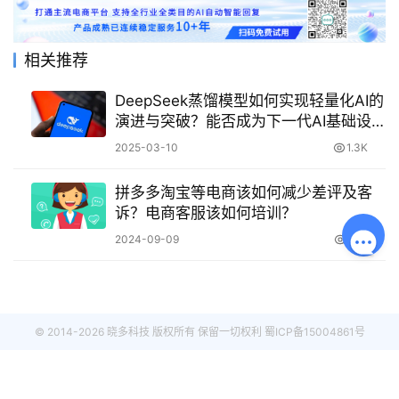
相关推荐
DeepSeek蒸馏模型如何实现轻量化AI的
演进与突破？能否成为下一代AI基础设
施的核心组件？
2025-03-10
1.3K
拼多多淘宝等电商该如何减少差评及客
诉？电商客服该如何培训？
2024-09-09
1.7K
© 2014-2026 晓多科技 版权所有 保留一切权利
蜀ICP备15004861号