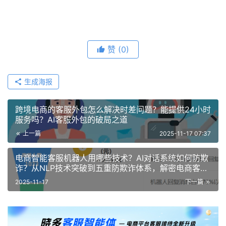
赞
(0)
生成海报
跨境电商的客服外包怎么解决时差问题？能提供24小时
服务吗？AI客服外包的破局之道
上一篇
2025-11-17 07:37
电商智能客服机器人用哪些技术？AI对话系统如何防欺
诈？从NLP技术突破到五重防欺诈体系，解密电商客服
的AI进化路径！
2025-11-17
下一篇