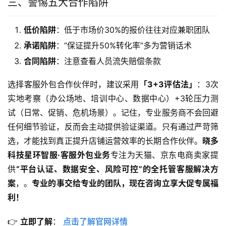
三、警惕五大合作陷阱
低价陷阱
：低于市场价30%的报价往往对应兼职团队
承诺陷阱
：”保证提升50%转化率”多为营销话术
合同陷阱
：注意查看人员流失赔偿条款
选择客服外包合作伙伴时，建议采用
「3+3评估法」
：3次
实地考察（办公场地、培训中心、数据中心）+3轮压力测
试（日常、促销、危机场景）。记住，专业服务商不会回避
任何细节验证，反而会主动提供验证渠道。只有通过严苛筛
选，才能找到真正提升店铺运营效率的长期合作伙伴。
晓多
科技星环智服·客服外包业务
专注为天猫、京东电商卖家提
供
​“平台认证、数据安全、风险可控”的全托管客服解决方
案
，。
专业的事交给专业的团队，现在咨询立享大促专属福
利！​
👉 ​
立即了解
​： 
点击了解官网详情