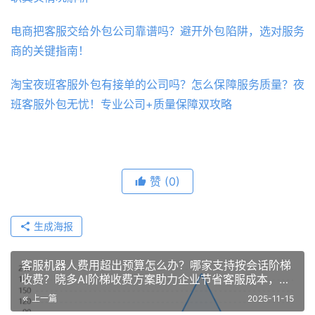
电商把客服交给外包公司靠谱吗？避开外包陷阱，选对服务
商的关键指南！
淘宝夜班客服外包有接单的公司吗？怎么保障服务质量？夜
班客服外包无忧！专业公司+质量保障双攻略
赞
(0)
生成海报
客服机器人费用超出预算怎么办？哪家支持按会话阶梯
收费？晓多AI阶梯收费方案助力企业节省客服成本，实
现降本增效双重突破！
上一篇
2025-11-15