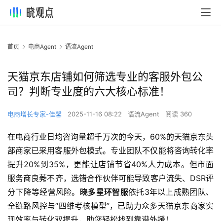
首页
电商Agent
语流Agent
天猫京东店铺如何筛选专业的客服外包公
司？判断专业度的六大核心标准！
电商增长专家-佳馨
2025-11-16 08:22
语流Agent
阅读 360
在电商行业日均咨询量超千万次的今天，60%的天猫京东头
部商家已采用客服外包模式。专业团队不仅能将咨询转化率
提升20%到35%，更能让店铺节省40%人力成本。但市面
服务商良莠不齐，选错合作伙伴可能导致客户流失、DSR评
分下降等经营风险。​
晓多星环智服
依托3年以上成熟团队、
全链路风控与“四维考核模型”，已助力众多天猫京东商家实
现效率与转化双提升，助您轻松找到靠谱外援！