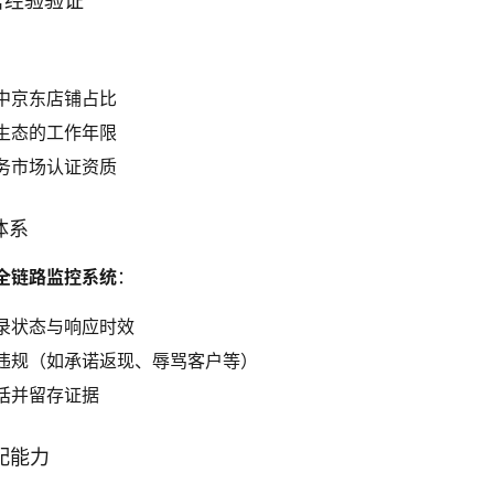
运营经验验证
中京东店铺占比
生态的工作年限
务市场认证资质
体系
全链路监控系统
：
录状态与响应时效
违规（如承诺返现、辱骂客户等）
话并留存证据
适配能力