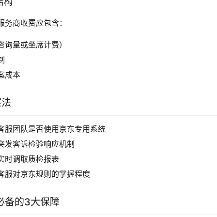
结构
服务商收费应包含：
咨询量或坐席计费）
制
案成本
察法
客服团队是否使用京东专用系统
突发客诉检验响应机制
实时调取质检报表
客服对京东规则的掌握程度
必备的3大保障