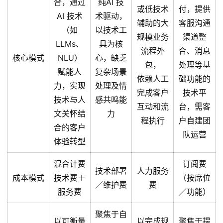
合，通过
纯AI 技
或低技术
付，提供
AI 技术
术驱动，
辅助的大
客服沟通
（如
以技术工
规模业务
渠道整
LLMs、
具为核
流程外
合、消息
核心模式
NLU）
心，缺乏
包，
处理等基
赋能人
复杂场景
依赖人工
础功能的
力，实现
处理及情
完成客户
技术平
技术与人
感共鸣能
互动和流
台，需客
文关怀结
力
程执行
户自建团
合的客户
队运营
体验转型
混合计费
订阅费
技术部署
人力服务
成本模式
技术费＋
（按席位
／维护费
费
服务费
／功能）
聚焦于自
以可衡量
以完成规
聚焦于提