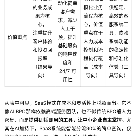
动化简单
的业务成
模化业务
供稳定、
客户需
果为核
流程为核
高效的客
求，减少
心，
心，价值
服系统工
人工干
注重提升
重点在于
具，依赖
价值重点
预，提升
客户体验
人力成本
系统功能
基础服务
和投资回
控制和流
的稳定性
的响应速
报率
程执行覆
和标准化
度和
（结果导
盖（成本
体验（工
24/7 可
向）
导向）
具导向）
用性
从表中可见，SaaS模式在成本和灵活性上脱颖而出。它不
像AI BPO那样依赖高端服务团队，也不似传统BPO般人力
密集，而是
提供即插即用的工具，让中小企业自主掌控
。尤
其在AI加持下，SaaS系统能智能分流90%的简单查询，仅