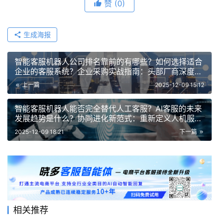
赞
(0)
生成海报
智能客服机器人公司排名靠前的有哪些？如何选择适合
企业的客服系统？企业采购实战指南：头部厂商深度解
析，实现需求与系统功能的精准匹配
上一篇
2025-12-09 15:12
智能客服机器人能否完全替代人工客服？AI客服的未来
发展趋势是什么？协同进化新范式：重新定义人机服务
边界，洞见客户服务行业的未来格局
2025-12-09 18:21
下一篇
相关推荐