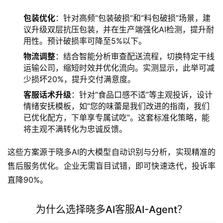
包装优化
：针对高频“包装破损”和“料包破损”场景，建
议升级双层抗压包装，并在生产端强化AI检测，提升耐
用性。预计破损率可降至5%以下。
物流调整
：结合智能分析审查配送流程，切换特定干线
运输公司，缩短时效并优化流向。实测显示，此举可减
少损坏20%，提升交付满意度。
客服话术升级
：针对“食品口感不适”等主观投诉，设计
情绪安抚模板，如“您的味蕾是我们改进的指南，我们
已优化配方，下单享专属试吃”。这套标准化策略，能
将主观不满转化为忠诚反馈。
这些方案源于晓多AI的大模型自动识别与分析，实现精准的
售后服务优化。企业无需盲目试错，即可快速迭代，投诉率
直降90%。
为什么选择晓多AI客服AI-Agent？