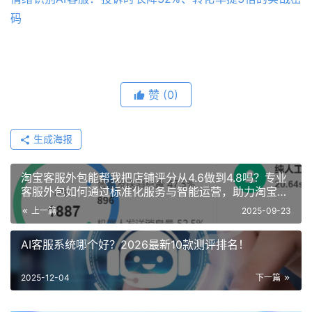
码
赞
(0)
生成海报
淘宝客服外包能帮我把店铺评分从4.6做到4.8吗？专业
客服外包如何通过标准化服务与智能运营，助力淘宝商
家突破DSR瓶颈、激活平台流量密码！
上一篇
2025-09-23
AI客服系统哪个好？2026最新10款测评排名！
2025-12-04
下一篇