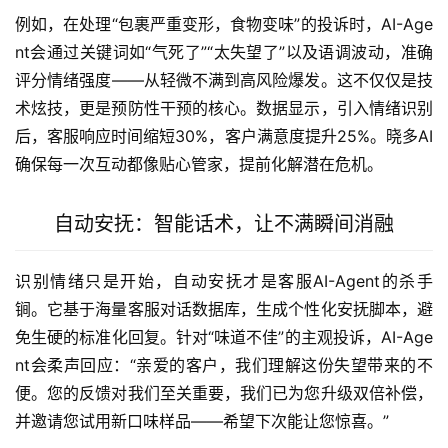
例如，在处理“包裹严重变形，食物变味”的投诉时，AI-Age
nt会通过关键词如“气死了”“太失望了”以及语调波动，准确
评分情绪强度——从轻微不满到高风险爆发。这不仅仅是技
术炫技，更是预防性干预的核心。数据显示，引入情绪识别
后，客服响应时间缩短30%，客户满意度提升25%。晓多AI
确保每一次互动都像贴心管家，提前化解潜在危机。
自动安抚：智能话术，让不满瞬间消融
识别情绪只是开始，自动安抚才是客服AI-Agent的杀手
锏。它基于海量客服对话数据库，生成个性化安抚脚本，避
免生硬的标准化回复。针对“味道不佳”的主观投诉，AI-Age
nt会柔声回应：“亲爱的客户，我们理解这份失望带来的不
便。您的反馈对我们至关重要，我们已为您升级双倍补偿，
并邀请您试用新口味样品——希望下次能让您惊喜。”