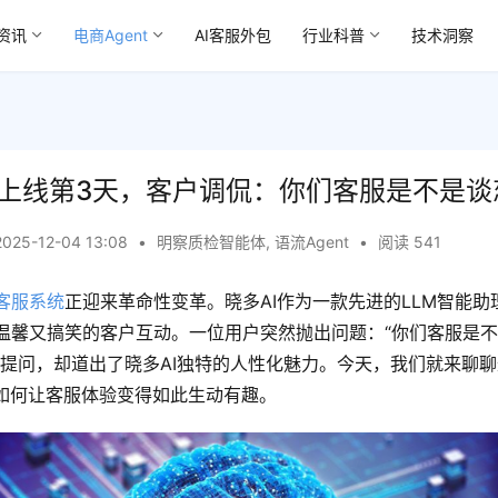
资讯
电商Agent
AI客服外包
行业科普
技术洞察
理上线第3天，客户调侃：你们客服是不是谈
2025-12-04 13:08
•
明察质检智能体
,
语流Agent
•
阅读 541
客服系统
正迎来革命性变革。晓多AI作为一款先进的LLM智能助
温馨又搞笑的客户互动。一位用户突然抛出问题：“你们客服是
的提问，却道出了晓多AI独特的人性化魅力。今天，我们就来聊
I如何让客服体验变得如此生动有趣。