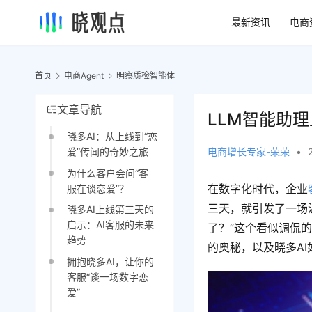
最新资讯
电商
首页
电商Agent
明察质检智能体
文章导航
LLM智能助
晓多AI：从上线到“恋
电商增长专家-荣荣
•
爱”传闻的奇妙之旅
为什么客户会问“客
在数字化时代，企业
服在谈恋爱”？
三天，就引发了一场
晓多AI上线第三天的
启示：AI客服的未来
了？”这个看似调侃
趋势
的奥秘，以及晓多A
拥抱晓多AI，让你的
客服“谈一场数字恋
爱”