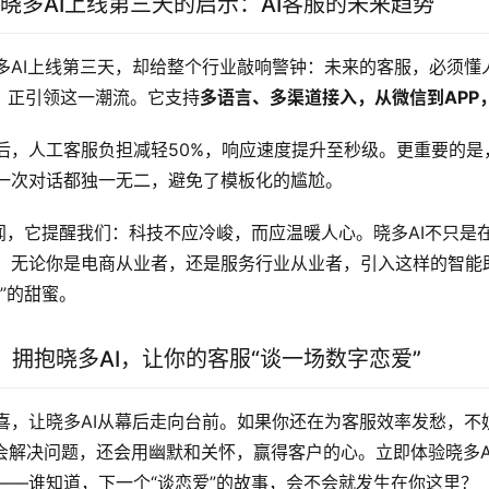
晓多AI上线第三天的启示：AI客服的未来趋势
多AI上线第三天，却给整个行业敲响警钟：未来的客服，必须懂人
I，正引领这一潮流。它支持
多语言、多渠道接入，从微信到APP
后，人工客服负担减轻50%，响应速度提升至秒级。更重要的是，
一次对话都独一无二，避免了模板化的尴尬。
趣闻，它提醒我们：科技不应冷峻，而应温暖人心。晓多AI不只是
。无论你是电商从业者，还是服务行业从业者，引入这样的智能
”的甜蜜。
拥抱晓多AI，让你的客服“谈一场数字恋爱”
喜，让晓多AI从幕后走向台前。如果你还在为客服效率发愁，不妨
会解决问题，还会用幽默和关怀，赢得客户的心。立即体验晓多A
——谁知道，下一个“谈恋爱”的故事，会不会就发生在你这里？