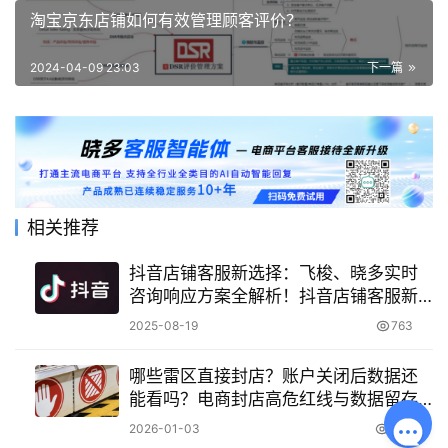
淘宝京东店铺如何有效管理顾客评价？
2024-04-09 23:03
下一篇
相关推荐
抖音店铺客服新选择：飞梭、晓多实时
咨询响应方案全解析！抖音店铺客服新
革命：飞梭与晓多智能响应方案，助您
2025-08-19
763
突破转化瓶颈！
哪些雷区直接封店？账户关闭后数据还
能看吗？电商封店高危红线与数据留存
全指南！
2026-01-03
384