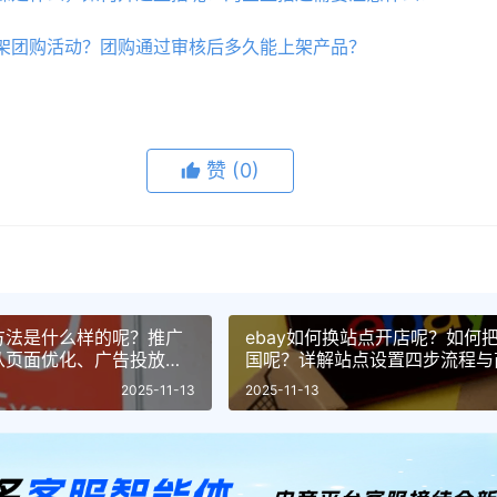
架团购活动？团购通过审核后多久能上架产品？
赞
(0)
方法是什么样的呢？推广
ebay如何换站点开店呢？如何
从页面优化、广告投放到
国呢？详解站点设置四步流程与
推广方法论！
客服三大运营调整策略！
2025-11-13
2025-11-13