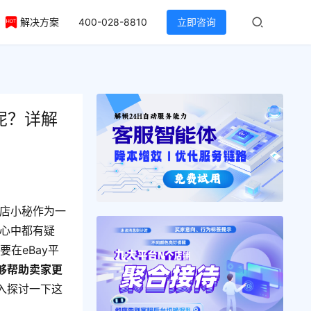
解决方案
400-028-8810
立即咨询
呢？详解
！
而店小秘作为一
家心中都有疑
要在eBay平
够帮助卖家更
入探讨一下这