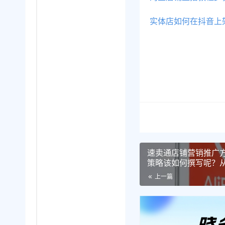
实体店如何在抖音上
速卖通店铺营销推广
策略该如何撰写呢？
策略撰写，全面解析
上一篇