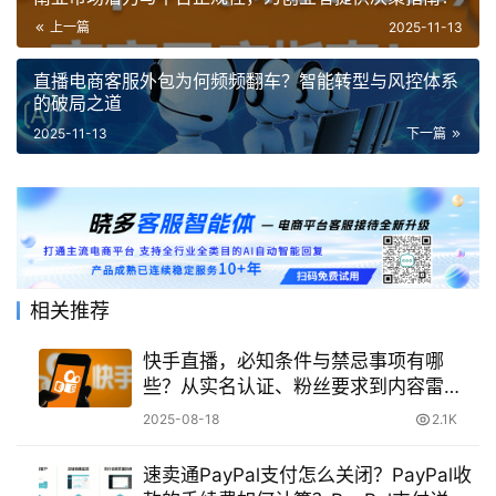
上一篇
2025-11-13
直播电商客服外包为何频频翻车？智能转型与风控体系
的破局之道
2025-11-13
下一篇
相关推荐
快手直播，必知条件与禁忌事项有哪
些？从实名认证、粉丝要求到内容雷
区，一份超全避坑指南！
2025-08-18
2.1K
速卖通PayPal支付怎么关闭？PayPal收