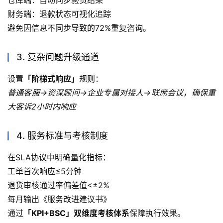
财务端：退款状态可视化追踪
避免因信息不同步导致的72%重复咨询。
3. 复杂问题升级通道
设置
「阶梯式响应」
规则：
普通客服→资深顾问→企业专属对接人→联席会议，确保重
大客诉2小时内响应
4. 服务标准与考核制度
在SLA协议中明确量化指标：
工单首次响应≤5分钟
退货审核通过率偏差值<±2%
每月输出《服务改进建议书》
通过
「KPI+BSC」双维度考核体系
保障执行效果。