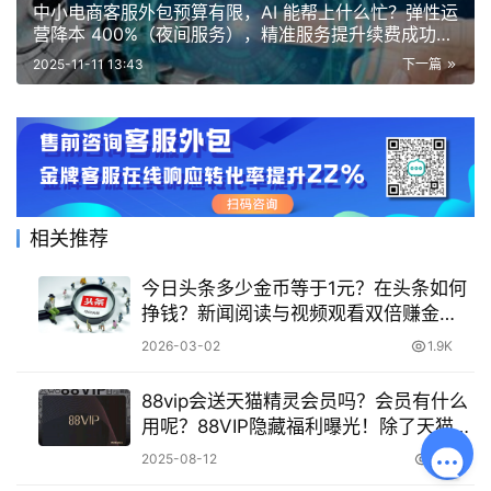
中小电商客服外包预算有限，AI 能帮上什么忙？弹性运
营降本 400%（夜间服务），精准服务提升续费成功率
28%
2025-11-11 13:43
下一篇
相关推荐
今日头条多少金币等于1元？在头条如何
挣钱？新闻阅读与视频观看双倍赚金
币，快速提现攻略！
2026-03-02
1.9K
88vip会送天猫精灵会员吗？会员有什么
用呢？88VIP隐藏福利曝光！除了天猫精
灵，这些权益一年能省2000+！
2025-08-12
912