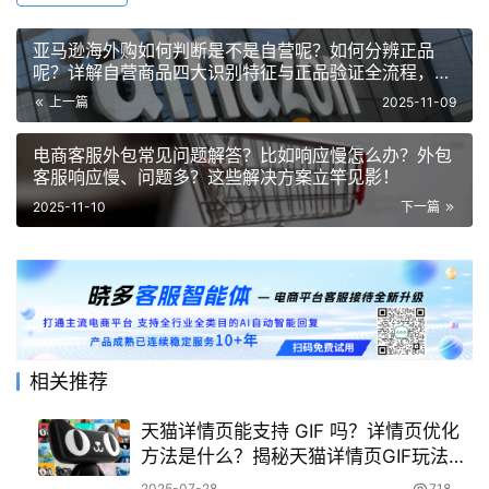
亚马逊海外购如何判断是不是自营呢？如何分辨正品
呢？详解自营商品四大识别特征与正品验证全流程，从
页面标识到防伪查询的完整指南！
上一篇
2025-11-09
电商客服外包常见问题解答？比如响应慢怎么办？外包
客服响应慢、问题多？这些解决方案立竿见影！
2025-11-10
下一篇
相关推荐
天猫详情页能支持 GIF 吗？详情页优化
方法是什么？揭秘天猫详情页GIF玩法！
3步让转化率飙升，网红商家都不知道的
2025-07-28
718