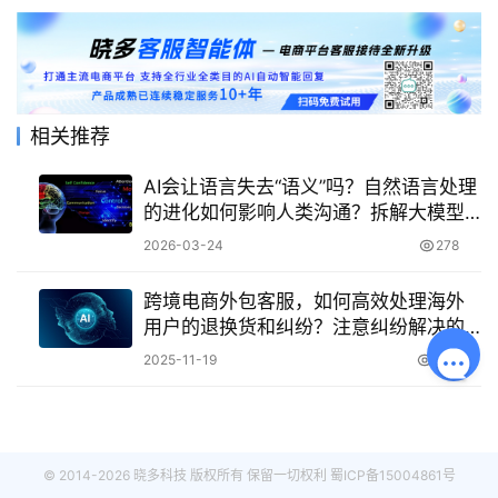
相关推荐
AI会让语言失去“语义”吗？自然语言处理
的进化如何影响人类沟通？拆解大模型
语义理解的真相，探索AI与人类语言的
2026-03-24
278
共生之道！
跨境电商外包客服，如何高效处理海外
用户的退换货和纠纷？注意纠纷解决的
黄金6小时！
2025-11-19
408
© 2014-2026 晓多科技 版权所有 保留一切权利
蜀ICP备15004861号