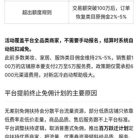
交易额突破100万后，订单
超出额度规则
恢复类目原佣金2%-5%
活动覆盖平台全品类商家，不需要手动报名，结算时系统自
动抵扣减免。
此前多数美妆、家居、服饰类目佣金维持2%-5%，销售额1
00万的店铺原本要支付2万至5万服务费，政策期仅需承担6
000元渠道费用，对新店冷启动帮助极大。
平台提前终止免佣计划的主要原因
无差别免佣扶持会分散平台流量资源，部分低质店铺只依靠
低费率走低价走量，商品品质、售后服务跟不上平台标准。
平台调整扶持逻辑，取消普惠式免佣，推出
百万跃迁计划
定
向扶持优质商家，把流量、优惠券资源倾斜给品质、服务、