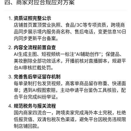
四、商家对应合规应对方案
资质证照完整公示
店铺首页置顶营业执照、食品/3C等专项资质，跨境商
品同步展示境内服务商名称、售后电话，变更信息10日
内同步更新平台备案。
内容全流程前置自查
AI生成主图、短视频统一标注“AI辅助创作”；保健品、
美妆删除全部功效话术，开播前核对直播脚本，规避平
台AI审核拦截处罚。
完善售后举证留存机制
每单录制打包发货视频，高客单商品留存称重、快递面
单；遇到AI假图索赔，主动申请平台鉴伪工具核验，配
合平台完成纠纷举证。
规范税务与报关流程
国内商家四流合一，跨境卖家完成海外本土完税，杜绝
低报货值、双清包税灰色渠道，避免平台因税务违规限
制店铺回款。