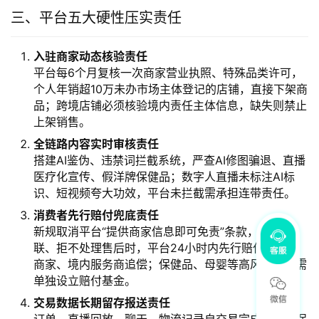
三、平台五大硬性压实责任
入驻商家动态核验责任
平台每6个月复核一次商家营业执照、特殊品类许可，
个人年销超10万未办市场主体登记的店铺，直接下架商
品；跨境店铺必须核验境内责任主体信息，缺失则禁止
上架销售。
全链路内容实时审核责任
搭建AI鉴伪、违禁词拦截系统，严查AI修图骗退、直播
医疗化宣传、假洋牌保健品；数字人直播未标注AI标
识、短视频夸大功效，平台未拦截需承担连带责任。
消费者先行赔付兜底责任
新规取消平台“提供商家信息即可免责”条款，商家失
联、拒不处理售后时，平台24小时内先行赔付，再向
商家、境内服务商追偿；保健品、母婴等高风险类目需
单独设立赔付基金。
交易数据长期留存报送责任