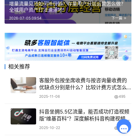
增量流量见顶如何抢份额？存量用户分层运营怎么做？
全域用户资产打法速落地！
2026-07-05 09:54
下一篇
相关推荐
客服外包按坐席收费与按咨询量收费的
优缺点分别是什么？比较计费方式怎么
选？两种模式对比帮你省到实处
2025-11-06
495
抖音坐拥5.5亿流量，能否成功打造视频
版“维基百科”？深度解析抖音构建视频百
科的流量优势、内容挑战与转型路径！
2025-10-22
359