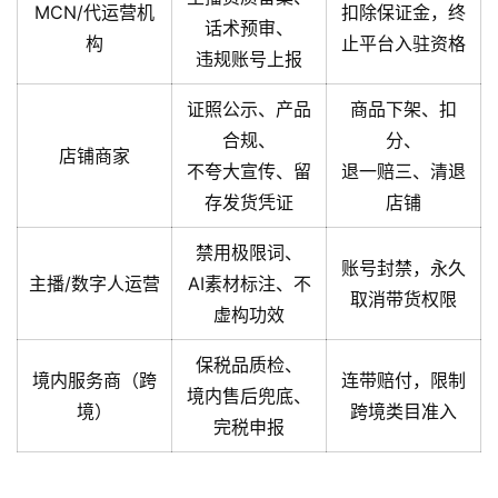
MCN/代运营机
扣除保证金，终
话术预审、
构
止平台入驻资格
违规账号上报
证照公示、产品
商品下架、扣
合规、
分、
店铺商家
不夸大宣传、留
退一赔三、清退
存发货凭证
店铺
禁用极限词、
账号封禁，永久
主播/数字人运营
AI素材标注、不
取消带货权限
虚构功效
保税品质检、
境内服务商（跨
连带赔付，限制
境内售后兜底、
境）
跨境类目准入
完税申报