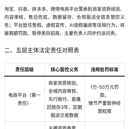
淘宝、抖音、拼多多、跨境电商平台需承担商家资质核验、
内容审核、售后兜底、数据留存、合规报送全链条管控义
务；平台放任售假、虚假宣传、AI造假骗退等违规行为，将
被高额罚款、暂停类目招商，主要负责人同步约谈问责。
二、五层主体法定责任对照表
责任层级
核心管控义务
违规处罚标准
商家资质核验、
1万-50万元罚
全域内容审核、
电商平台（第一
款，
先行赔付、直播
责任）
情节严重暂停经
回放存3年、定期
营权限
报送交易数据
主播资质备案、